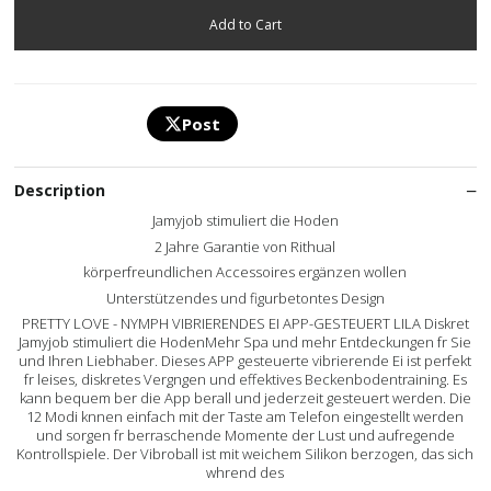
Post
Description
Jamyjob stimuliert die Hoden
2 Jahre Garantie von Rithual
körperfreundlichen Accessoires ergänzen wollen
Unterstützendes und figurbetontes Design
PRETTY LOVE - NYMPH VIBRIERENDES EI APP-GESTEUERT LILA Diskret
Jamyjob stimuliert die HodenMehr Spa und mehr Entdeckungen fr Sie
und Ihren Liebhaber. Dieses APP gesteuerte vibrierende Ei ist perfekt
fr leises, diskretes Vergngen und effektives Beckenbodentraining. Es
kann bequem ber die App berall und jederzeit gesteuert werden. Die
12 Modi knnen einfach mit der Taste am Telefon eingestellt werden
und sorgen fr berraschende Momente der Lust und aufregende
Kontrollspiele. Der Vibroball ist mit weichem Silikon berzogen, das sich
whrend des