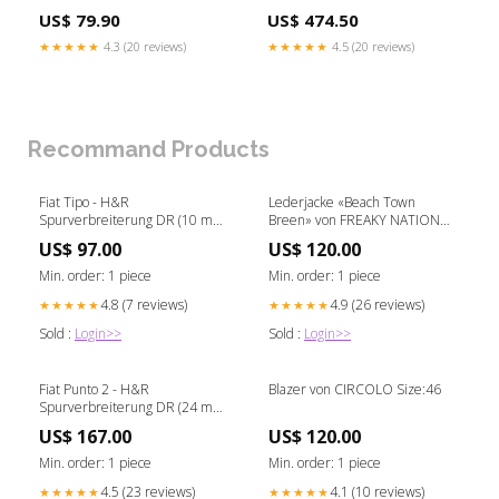
SuperTuscan
schwarz | Modell Schluchsee
US$ 79.90
US$ 474.50
Tischgestell:Hairpins
★★★★★
4.3 (20 reviews)
★★★★★
4.5 (20 reviews)
Recommand Products
Fiat Tipo - H&R
Lederjacke «Beach Town
Spurverbreiterung DR (10 mm)
Breen» von FREAKY NATION
ford-transit-custom-mk2-2023-
bc-id-131603
US$ 97.00
US$ 120.00
body-styling
Min. order: 1 piece
Min. order: 1 piece
4.8 (7 reviews)
4.9 (26 reviews)
★★★★★
★★★★★
Sold :
Login>>
Sold :
Login>>
Fiat Punto 2 - H&R
Blazer von CIRCOLO Size:46
Spurverbreiterung DR (24 mm)
opel-astra-g-cabrio-opel-astra-g-
US$ 167.00
US$ 120.00
cabrio-cabrio-02-1998-01-2005-
60mm-material-edelstahl-a
Min. order: 1 piece
Min. order: 1 piece
4.5 (23 reviews)
4.1 (10 reviews)
★★★★★
★★★★★