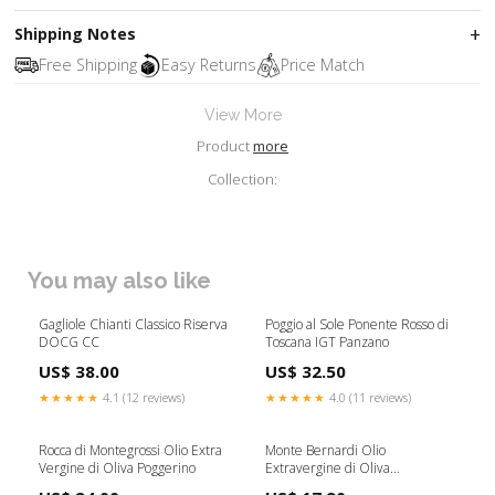
Shipping Notes
Free Shipping
Easy Returns
Price Match
View More
Product
more
Collection:
You may also like
Gagliole Chianti Classico Riserva
Poggio al Sole Ponente Rosso di
DOCG CC
Toscana IGT Panzano
US$ 38.00
US$ 32.50
★★★★★
4.1 (12 reviews)
★★★★★
4.0 (11 reviews)
Rocca di Montegrossi Olio Extra
Monte Bernardi Olio
Vergine di Oliva Poggerino
Extravergine di Oliva
Flaschenformat:0,5 Liter