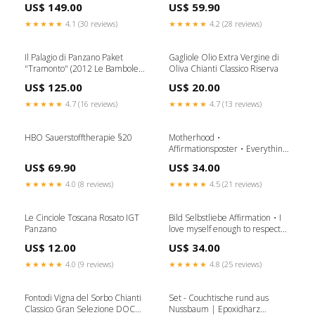
US$ 149.00
US$ 59.90
★★★★★
4.1 (30 reviews)
★★★★★
4.2 (28 reviews)
Il Palagio di Panzano Paket
Gagliole Olio Extra Vergine di
"Tramonto" (2012 Le Bambole
Oliva Chianti Classico Riserva
Chianti Classico Gran
US$ 125.00
US$ 20.00
Selehzione DOCG, 6 Flaschen)
Gagliole
★★★★★
4.7 (16 reviews)
★★★★★
4.7 (13 reviews)
HBO Sauerstofftherapie §20
Motherhood・
Affirmationsposter・Everything
I need to take care of this baby is
US$ 69.90
US$ 34.00
already within me Poster
Größe:300 x 300 mm
★★★★★
4.0 (8 reviews)
★★★★★
4.5 (21 reviews)
Le Cinciole Toscana Rosato IGT
Bild Selbstliebe Affirmation・I
Panzano
love myself enough to respect
my boundaries Poster
US$ 12.00
US$ 34.00
Größe:200 x 200 mm
★★★★★
4.0 (9 reviews)
★★★★★
4.8 (25 reviews)
Fontodi Vigna del Sorbo Chianti
Set - Couchtische rund aus
Classico Gran Selezione DOCG
Nussbaum | Epoxidharz