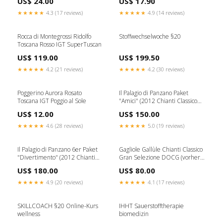
US$ 24.00
US$ 17.90
★★★★★
4.3 (17 reviews)
★★★★★
4.9 (14 reviews)
Rocca di Montegrossi Ridolfo
Stoffwechselwoche §20
Toscana Rosso IGT SuperTuscan
US$ 119.00
US$ 199.50
★★★★★
4.2 (21 reviews)
★★★★★
4.2 (30 reviews)
Poggerino Aurora Rosato
Il Palagio di Panzano Paket
Toscana IGT Poggio al Sole
"Amici" (2012 Chianti Classico
Riserva DOCG, 6 Flaschen)
US$ 12.00
US$ 150.00
Gagliole
★★★★★
4.6 (28 reviews)
★★★★★
5.0 (19 reviews)
Il Palagio di Panzano 6er Paket
Gagliole Gallùle Chianti Classico
"Divertimento" (2012 Chianti
Gran Selezione DOCG (vorher
Classico Riserva DOCG, 4
Chianti Classico Riserva)
US$ 180.00
US$ 80.00
Flaschen, 2012 Le Bambole
Jahrgang:2016
Chianti Classico Gran Selezione
★★★★★
4.9 (20 reviews)
★★★★★
4.1 (17 reviews)
DOCG, 2 Flaschen) Le Fonti
SKILLCOACH §20 Online-Kurs
IHHT Sauerstofftherapie
wellness
biomedizin