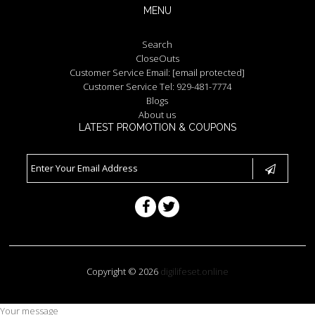
MENU
Search
CloseOuts
Customer Service Email:
[email protected]
Customer Service Tel: 929-481-7774
Blogs
About us
LATEST PROMOTION & COUPONS
Copyright © 2026
digilifeset.online
Your message