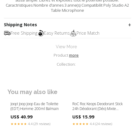
aussi simple. Librez et exploitez tout le potentiel possible.
Caractristiques Nombre d'annes 3 anne(s) Compatibilit Poly Studio A2
Table Microphone
Shipping Notes
Free Shipping
Easy Returns
Price Match
View More
Product
more
Collection:
You may also like
Joop! Joop Joop Eau de Toilette
RoC Roc Keops Deodorant Stick
(EDT) Homme 200ml Balmain
24h Déodorant (Déo) Mixte
40ml Valeur Absolue
US$ 40.99
US$ 15.99
★★★★★
4.4 (29 reviews)
★★★★★
4.4 (24 reviews)