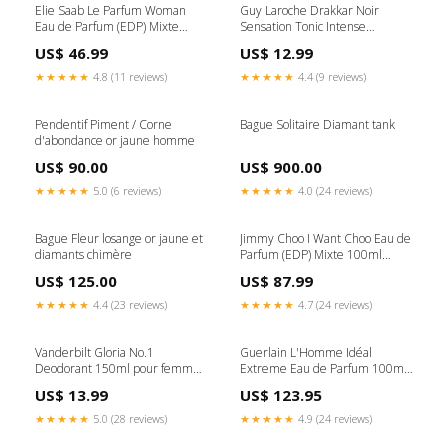
Elie Saab Le Parfum Woman
Guy Laroche Drakkar Noir
Eau de Parfum (EDP) Mixte
Sensation Tonic Intense
30ml R
Deodorant Déodorant (Déo)
US$ 46.99
US$ 12.99
Mixte 150ml NYX
★★★★★
4.8 (11 reviews)
★★★★★
4.4 (9 reviews)
Pendentif Piment / Corne
Bague Solitaire Diamant tank
d'abondance or jaune homme
US$ 90.00
US$ 900.00
★★★★★
5.0 (6 reviews)
★★★★★
4.0 (24 reviews)
Bague Fleur losange or jaune et
Jimmy Choo I Want Choo Eau de
diamants chimère
Parfum (EDP) Mixte 100ml
Diptyque
US$ 125.00
US$ 87.99
★★★★★
4.4 (23 reviews)
★★★★★
4.7 (24 reviews)
Vanderbilt Gloria No.1
Guerlain L'Homme Idéal
Deodorant 150ml pour femme
Extreme Eau de Parfum 100ml
Byblos
pour homme Liz Claiborne
US$ 13.99
US$ 123.95
★★★★★
5.0 (28 reviews)
★★★★★
4.9 (24 reviews)