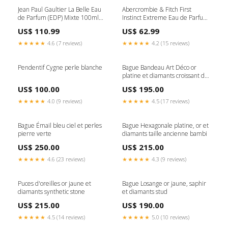
Jean Paul Gaultier La Belle Eau
Abercrombie & Fitch First
de Parfum (EDP) Mixte 100ml
Instinct Extreme Eau de Parfum
Lacer
(EDP) Mixte 100ml Paul Smith
US$ 110.99
US$ 62.99
★★★★★
4.6 (7 reviews)
★★★★★
4.2 (15 reviews)
Pendentif Cygne perle blanche
Bague Bandeau Art Déco or
platine et diamants croissant de
lune
US$ 100.00
US$ 195.00
★★★★★
4.0 (9 reviews)
★★★★★
4.5 (17 reviews)
Bague Émail bleu ciel et perles
Bague Hexagonale platine, or et
pierre verte
diamants taille ancienne bambi
US$ 250.00
US$ 215.00
★★★★★
4.6 (23 reviews)
★★★★★
4.3 (9 reviews)
Puces d'oreilles or jaune et
Bague Losange or jaune, saphir
diamants synthetic stone
et diamants stud
US$ 215.00
US$ 190.00
★★★★★
4.5 (14 reviews)
★★★★★
5.0 (10 reviews)