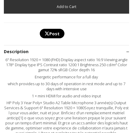
Post
Description
6" Resolution 1920 × 1080 (FHD) Display aspect ratio 16:9 Viewing angle
178° Display type IPS Contrast ratio 1200:1 Brightness 250 cd/m² Color
gamut 72% sRGB Color depth 16
Energetic performance for a full day
which provides up to 30 days of operation in rest mode and up to 7
days with intensive use
1 × mini HDMI for audio and video input
HP Poly 3 Year Poly+ Studio A2 Table Microphone 3 année(s) Output
Services & Support 6" Resolution 1920 × 1080Soyez tranquille, Poly est
l pour vous aider, nuit et jour. Bnficiez d'un remplacement matriel
anticip[1] o que vous soyez grce une livraison prpaye le jour suivant
pour un temps d'arrt minimal. Et grce un accs amlior des logiciels haut
de gamme, optimiser votre exprience de collaboration n'aura jamais t