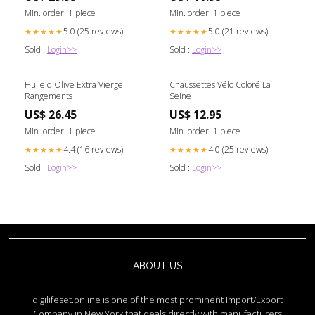
Min. order: 1 piece
Min. order: 1 piece
5.0 (25 reviews)
5.0 (21 reviews)
★★★★★
★★★★★
Sold :
Login>>
Sold :
Login>>
Huile d'Olive Extra Vierge
Chaussettes Vélo Coloré La
Rangements
Seine
US$ 26.45
US$ 12.95
Min. order: 1 piece
Min. order: 1 piece
4.4 (16 reviews)
4.0 (25 reviews)
★★★★★
★★★★★
Sold :
Login>>
Sold :
Login>>
ABOUT US
digilifeset.online is one of the most prominent Import/Export
Company in New York that deals directly with manufacturers