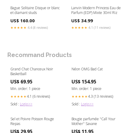
Bague Solitaire Disque or blanc
Lanvin Modern Princess Eau de
et diamant studs
Parfum (EDP) Mixte 30ml Riz
US$ 160.00
US$ 34.99
★★★★★
4.4 (8 reviews)
★★★★★
4.1 (11 reviews)
Recommand Products
Grand Chat Chanceux Noir
Néon OMG Bad Cat
Basketball
US$ 69.95
US$ 154.95
Min. order: 1 piece
Min. order: 1 piece
4.1 (6 reviews)
4.3 (13 reviews)
★★★★★
★★★★★
Sold :
Login>>
Sold :
Login>>
Sel et Poivre Poisson Rouge
Bougie parfumée "Call Your
Repas
Mother" Savane
US$ 29.95
US$ 11.95