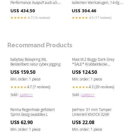
Performance Auspuff audi-a3-8l-
isolierten Werkzeugen, 14-tlg (
1996-body-styling
117.1872 ) Translation Check
US$ 434.50
US$ 304.46
★★★★★
4.7 (16 reviews)
★★★★★
4.9 (17 reviews)
Recommand Products
babybay Boxspring XXL
Mast M.2 Buggy Dark Grey
Beistellbett natur cybex jogging
*SALE* Krabbeldecke
Sam&Toby
US$ 159.50
US$ 124.50
Min. order: 1 piece
Min. order: 1 piece
4.7 (7 reviews)
4.3 (29 reviews)
★★★★★
★★★★★
Sold :
Login>>
Sold :
Login>>
Reima Regenhose gefüttert
JoeFrex- 51 mm Tamper
Sprint lässig swaddles L
Unterteil KNOCK 3269
US$ 62.90
US$ 22.08
Min. order: 1 piece
Min. order: 1 piece