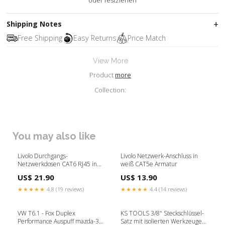
oder festziehen
Shipping Notes
Free Shipping
Easy Returns
Price Match
View More
Product
more
Collection:
You may also like
Livolo Durchgangs-
Livolo Netzwerk-Anschluss in
Netzwerkdosen CAT6 RJ45 in
weiß CAT5e Armatur
weiß Werkzeuge & Zubehör
US$ 21.90
US$ 13.90
★★★★★
4.8 (19 reviews)
★★★★★
4.4 (14 reviews)
VW T6.1 - Fox Duplex
KS TOOLS 3/8" Steckschlüssel-
Performance Auspuff mazda-3-
Satz mit isolierten Werkzeugen,