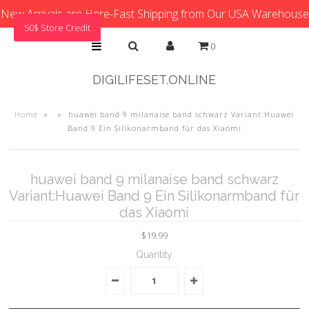
New Arrivals are Here-Fast Shipping from Our USA Warehouse
50$ Store Credit
0
DIGILIFESET.ONLINE
Home
»
»
huawei band 9 milanaise band schwarz Variant:Huawei
Band 9 Ein Silikonarmband für das Xiaomi
huawei band 9 milanaise band schwarz
Variant:Huawei Band 9 Ein Silikonarmband für
das Xiaomi
$19.99
Quantity