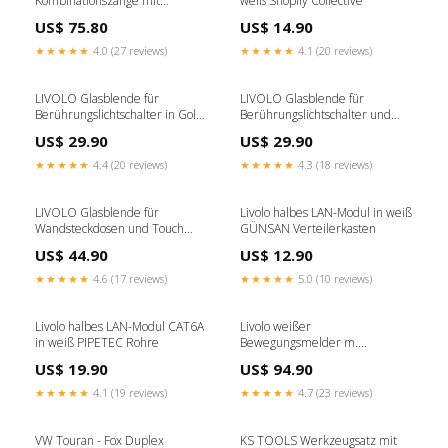
Kombinationszange mit
weiß Shopify Collective
Sicherungsöse für
US$ 75.80
US$ 14.90
Sicherheitsleine ( 117.2201 )
Geschenk Shopify
★★★★★
4.0 (27 reviews)
★★★★★
4.1 (20 reviews)
LIVOLO Glasblende für
LIVOLO Glasblende für
Berührungslichtschalter in Gold
Berührungslichtschalter und
Sanitärbedarf
Steckdosen in Gold Siphons
US$ 29.90
US$ 29.90
★★★★★
4.4 (20 reviews)
★★★★★
4.3 (18 reviews)
LIVOLO Glasblende für
Livolo halbes LAN-Modul in weiß
Wandsteckdosen und Touch
GÜNSAN Verteilerkasten
Lichtschalter in Grau PIPETEC
US$ 44.90
US$ 12.90
Rohre
★★★★★
4.6 (17 reviews)
★★★★★
5.0 (10 reviews)
Livolo halbes LAN-Modul CAT6A
Livolo weißer
in weiß PIPETEC Rohre
Bewegungsmelder m.
Dämmerungssensor PIPETEC
US$ 19.90
US$ 94.90
Rohre
★★★★★
4.1 (19 reviews)
★★★★★
4.7 (23 reviews)
VW Touran - Fox Duplex
KS TOOLS Werkzeugsatz mit