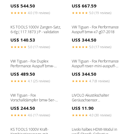
bl-2009-fahrwerke
14-tlg ( 117.1881 ) Rep - SE
US$ 544.50
US$ 667.59
★★★★★
4.0 (19 reviews)
★★★★★
5.0 (19 reviews)
KS TOOLS 1000V Zangen-Satz,
VW Tiguan - Fox Performance
6-tlg ( 117.1873 ) P - validation
Auspuff bmw-x7-g07-2018
US$ 140.53
US$ 344.50
★★★★★
5.0 (17 reviews)
★★★★★
5.0 (17 reviews)
VW Tiguan - Fox Duplex
VW Tiguan - Fox Performance
Performance Auspuff bmw-
Auspuff rover-mini-auspuff-
125i-bmw-e82-coupe-und-e88-
anlage-ohne-kat-v-4
US$ 489.50
US$ 344.50
cabrio-11-2006-10-2013-coupe-
sportendschalldampfer-
★★★★★
4.1 (25 reviews)
★★★★★
4.7 (8 reviews)
material-ede
VW Tiguan - Fox
LIVOLO Akustikschalter
Vorschalldämpfer bmw-5er-
Geräuschsensor
g61-2023-body-styling
Unterputzeinbau XJY-QB-53
US$ 244.50
US$ 11.90
PIPETEC
★★★★★
4.6 (17 reviews)
★★★★★
4.0 (30 reviews)
KS TOOLS 1000V Kraft-
Livolo halbes HDMI-Modul in