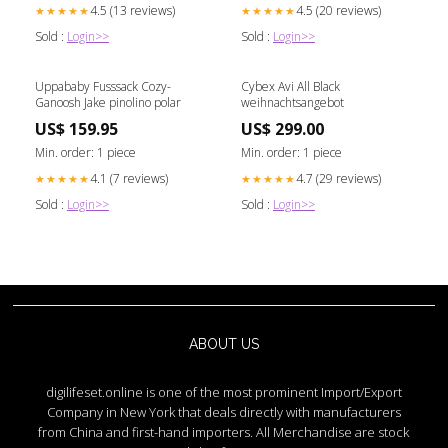
4.5 (13 reviews)
4.5 (20 reviews)
★★★★★
★★★★★
Sold :
Login>>
Sold :
Login>>
Uppababy Fusssack Cozy-
Cybex Avi All Black
Ganoosh Jake pinolino polar
weihnachtsangebot
US$ 159.95
US$ 299.00
Min. order: 1 piece
Min. order: 1 piece
4.1 (7 reviews)
4.7 (29 reviews)
★★★★★
★★★★★
Sold :
Login>>
Sold :
Login>>
ABOUT US
digilifeset.online is one of the most prominent Import/Export
Company in New York that deals directly with manufacturers
from China and first-hand importers. All Merchandise are stock