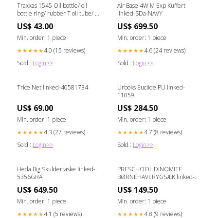
Traxxas 1545 Oil bottle/ oil
Air Base 4W M Exp Kuffert
bottle ring/ rubber T oil tube/ oil
linked-SDa-NAVY
tube connector ESC -
US$ 43.00
US$ 699.50
Elektronisk fartregulator
Min. order: 1 piece
Min. order: 1 piece
4.0 (15 reviews)
4.6 (24 reviews)
★★★★★
★★★★★
Sold :
Login>>
Sold :
Login>>
Trice Net linked-40581734
Urboks Euclide PU linked-
11059
US$ 69.00
US$ 284.50
Min. order: 1 piece
Min. order: 1 piece
4.3 (27 reviews)
4.7 (8 reviews)
★★★★★
★★★★★
Sold :
Login>>
Sold :
Login>>
Heda Big Skuldertaske linked-
PRESCHOOL DINOMITE
5356GRA
BØRNEHAVERYGSÆK linked-
HWSG87 78200
US$ 649.50
US$ 149.50
Min. order: 1 piece
Min. order: 1 piece
4.1 (5 reviews)
4.8 (9 reviews)
★★★★★
★★★★★