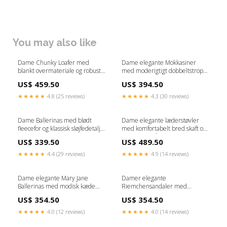
You may also like
Dame Chunky Loafer med
Dame elegante Mokkasiner
blankt overmateriale og robust
med moderigtigt dobbeltstrop
profil Stilla vinter-frakker-ai
og komfortabel blokhæl Stilla
US$ 459.50
US$ 394.50
Størrelse:36
★★★★★
4.8 (25 reviews)
★★★★★
4.3 (30 reviews)
Dame Ballerinas med blødt
Dame elegante læderstøvler
fleecefor og klassisk sløjfedetalje
med komfortabelt bred skaft og
Stilla Dress
skridsikker sål Stilla daily
US$ 339.50
US$ 489.50
★★★★★
4.4 (29 reviews)
★★★★★
4.9 (14 reviews)
Dame elegante Mary Jane
Damer elegante
Ballerinas med modisk kæde
Riemchensandaler med
rem Stilla Mode
funklende detalje Stilla
US$ 354.50
US$ 354.50
vandafvisende-vindafvisende-
jakker-ai
★★★★★
4.0 (12 reviews)
★★★★★
4.0 (14 reviews)