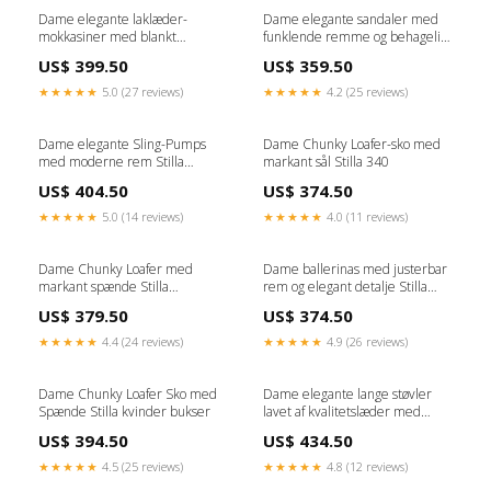
Dame elegante laklæder-
Dame elegante sandaler med
mokkasiner med blankt
funklende remme og behageligt
spændeakzent Stilla
fodseng Stilla Størrelse:38
US$ 399.50
US$ 359.50
Størrelse:36
★★★★★
5.0 (27 reviews)
★★★★★
4.2 (25 reviews)
Dame elegante Sling-Pumps
Dame Chunky Loafer-sko med
med moderne rem Stilla
markant sål Stilla 340
Farve:Sølv
US$ 404.50
US$ 374.50
★★★★★
5.0 (14 reviews)
★★★★★
4.0 (11 reviews)
Dame Chunky Loafer med
Dame ballerinas med justerbar
markant spænde Stilla
rem og elegant detalje Stilla
Farve:Brun
Short
US$ 379.50
US$ 374.50
★★★★★
4.4 (24 reviews)
★★★★★
4.9 (26 reviews)
Dame Chunky Loafer Sko med
Dame elegante lange støvler
Spænde Stilla kvinder bukser
lavet af kvalitetslæder med
moderigtige remme Stilla feed-
US$ 394.50
US$ 434.50
agegroup-voksen
★★★★★
4.5 (25 reviews)
★★★★★
4.8 (12 reviews)