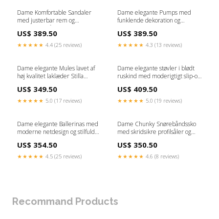
Dame Komfortable Sandaler
Dame elegante Pumps med
med justerbar rem og
funklende dekoration og
skridsikker sål Stilla Kvinder
komfortabel blokhæl Stilla
US$ 389.50
US$ 389.50
sweaters
Størrelse:37
★★★★★
4.4 (25 reviews)
★★★★★
4.3 (13 reviews)
Dame elegante Mules lavet af
Dame elegante støvler i blødt
høj kvalitet laklæder Stilla
ruskind med moderigtigt slip-on
Størrelse:36
design Stilla Størrelse:39
US$ 349.50
US$ 409.50
★★★★★
5.0 (17 reviews)
★★★★★
5.0 (19 reviews)
Dame elegante Ballerinas med
Dame Chunky Snørebåndssko
moderne netdesign og stilfuld
med skridsikre profilsåler og
rem Stilla Farve:Sort
stilfuldt design Stilla KVINDER
US$ 354.50
US$ 350.50
jakker
★★★★★
4.5 (25 reviews)
★★★★★
4.6 (8 reviews)
Recommand Products