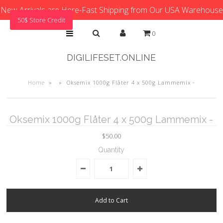
New Arrivals are Here-Fast Shipping from Our USA Warehouse
50$ Store Credit
0
DIGILIFESET.ONLINE
Home
»
»
Oksemix 1000g Flåter 4 x 500g Lammemix -
Oksemix 1000g Flåter 4 x 500g Lammemix -
$50.00
Quantity