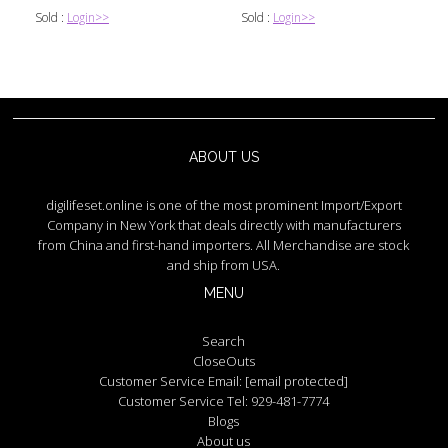
Sold :
Login>>
Sold :
Login>>
ABOUT US
digilifeset.online is one of the most prominent Import/Export
Company in New York that deals directly with manufacturers
from China and first-hand importers. All Merchandise are stock
and ship from USA.
MENU
Search
CloseOuts
Customer Service Email:
[email protected]
Customer Service Tel: 929-481-7774
Blogs
About us