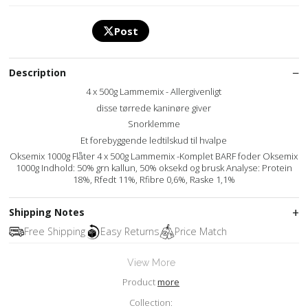
Post
Description
4 x 500g Lammemix - Allergivenligt
disse tørrede kaninøre giver
Snorklemme
Et forebyggende ledtilskud til hvalpe
Oksemix 1000g Flåter 4 x 500g Lammemix -Komplet BARF foder Oksemix
1000g Indhold: 50% grn kallun, 50% oksekd og brusk Analyse: Protein
18%, Rfedt 11%, Rfibre 0,6%, Raske 1,1%
Shipping Notes
Free Shipping
Easy Returns
Price Match
View More
Product
more
Collection: