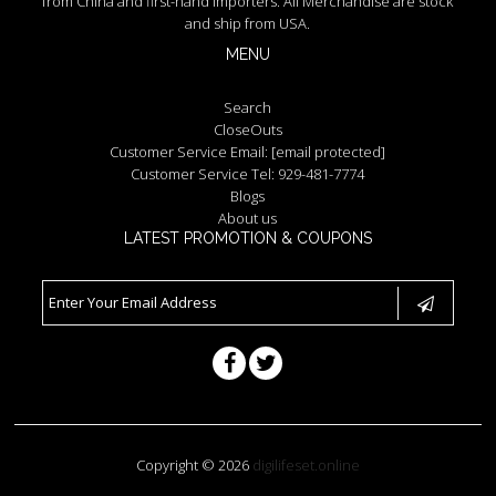
from China and first-hand importers. All Merchandise are stock
and ship from USA.
MENU
Search
CloseOuts
Customer Service Email:
[email protected]
Customer Service Tel: 929-481-7774
Blogs
About us
LATEST PROMOTION & COUPONS
Copyright © 2026
digilifeset.online