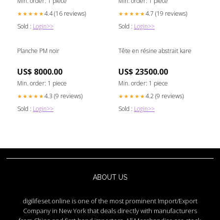
Min. order: 1 piece
Min. order: 1 piece
4.4 (16 reviews)
4.7 (19 reviews)
★★★★★
★★★★★
Sold :
Login>>
Sold :
Login>>
Planche PM noir
Tête en résine abstrait kare
US$ 8000.00
US$ 23500.00
Min. order: 1 piece
Min. order: 1 piece
4.3 (9 reviews)
4.2 (9 reviews)
★★★★★
★★★★★
Sold :
Login>>
Sold :
Login>>
ABOUT US
digilifeset.online is one of the most prominent Import/Export
Company in New York that deals directly with manufacturers