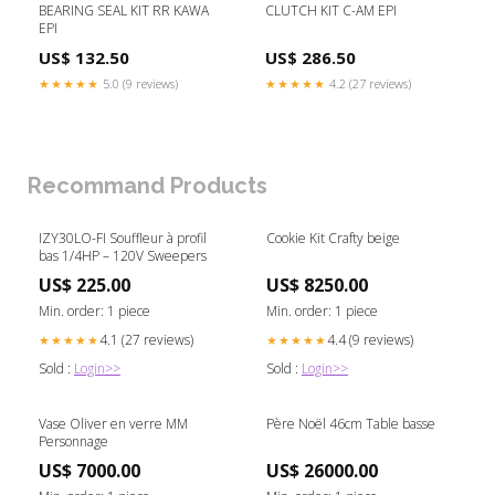
BEARING SEAL KIT RR KAWA
CLUTCH KIT C-AM EPI
EPI
US$ 132.50
US$ 286.50
★★★★★
5.0 (9 reviews)
★★★★★
4.2 (27 reviews)
Recommand Products
IZY30LO-FI Souffleur à profil
Cookie Kit Crafty beige
bas 1/4HP – 120V Sweepers
US$ 225.00
US$ 8250.00
Min. order: 1 piece
Min. order: 1 piece
4.1 (27 reviews)
4.4 (9 reviews)
★★★★★
★★★★★
Sold :
Login>>
Sold :
Login>>
Vase Oliver en verre MM
Père Noël 46cm Table basse
Personnage
US$ 7000.00
US$ 26000.00