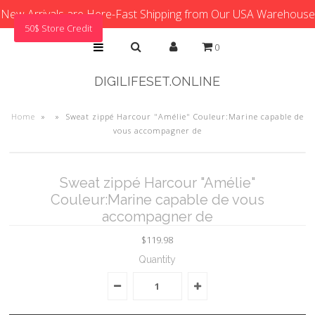
New Arrivals are Here-Fast Shipping from Our USA Warehouse
50$ Store Credit
0
DIGILIFESET.ONLINE
Home
»
»
Sweat zippé Harcour "Amélie" Couleur:Marine capable de
vous accompagner de
Sweat zippé Harcour "Amélie"
Couleur:Marine capable de vous
accompagner de
$119.98
Quantity