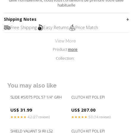
taille normalement, nous vous conseillons de prendre votre taille
habituelle
Shipping Notes
Free Shipping
Easy Returns
Price Match
View More
Product
more
Collection:
You may also like
SLIDE #5/075 POL 57 1/4" GRH
CLUTCH KIT POL EPI
US$ 31.99
US$ 207.00
★★★★★
4.2 (27 reviews)
★★★★★
5.0 (14 reviews)
SHIELD VALIANT SI IRI LS2
CLUTCH KIT POL EPI