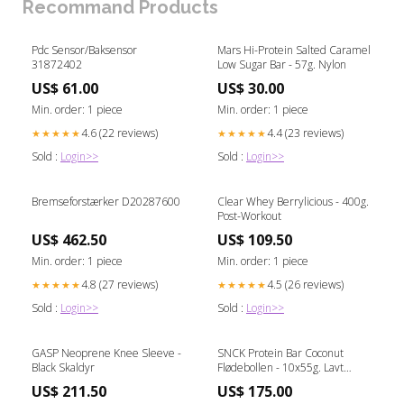
Recommand Products
Pdc Sensor/Baksensor
Mars Hi-Protein Salted Caramel
31872402
Low Sugar Bar - 57g. Nylon
US$ 61.00
US$ 30.00
Min. order: 1 piece
Min. order: 1 piece
4.6 (22 reviews)
4.4 (23 reviews)
★★★★★
★★★★★
Sold :
Login>>
Sold :
Login>>
Bremseforstærker D20287600
Clear Whey Berrylicious - 400g.
Post-Workout
US$ 462.50
US$ 109.50
Min. order: 1 piece
Min. order: 1 piece
4.8 (27 reviews)
4.5 (26 reviews)
★★★★★
★★★★★
Sold :
Login>>
Sold :
Login>>
GASP Neoprene Knee Sleeve -
SNCK Protein Bar Coconut
Black Skaldyr
Flødebollen - 10x55g. Lavt
Sukkerindhold
US$ 211.50
US$ 175.00