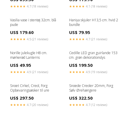
★★★★★
4.7 (18 reviews)
★★★★★
4.1 (18 reviews)
Vasilia vase i stentøj 32cm. blå
Haniya skjuler H13,5 cm. hvid 2
pude
bundle
US$ 179.60
US$ 79.95
★★★★★
4.5 (21 reviews)
★★★★★
4.7 (21 reviews)
Norille julekugle H8 cm.
Cedille LED gran guirlande 153
mørkerød Lanterns
cm. grøn dekorationslys
US$ 49.95
US$ 199.50
★★★★★
4.9 (21 reviews)
★★★★★
4.9 (19 reviews)
Snoet Cirkel, Creol, Forg
Snoede Creoler 20mm, Forg
Opbevaringsæsker til ure
Sølv Ørehængere
US$ 297.50
US$ 322.50
★★★★★
4.7 (20 reviews)
★★★★★
4.7 (12 reviews)