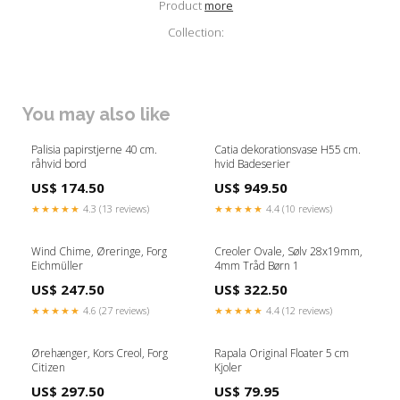
Product
more
Collection:
You may also like
Palisia papirstjerne 40 cm.
Catia dekorationsvase H55 cm.
råhvid bord
hvid Badeserier
US$ 174.50
US$ 949.50
★★★★★
4.3 (13 reviews)
★★★★★
4.4 (10 reviews)
Wind Chime, Øreringe, Forg
Creoler Ovale, Sølv 28x19mm,
Eichmüller
4mm Tråd Børn 1
US$ 247.50
US$ 322.50
★★★★★
4.6 (27 reviews)
★★★★★
4.4 (12 reviews)
Ørehænger, Kors Creol, Forg
Rapala Original Floater 5 cm
Citizen
Kjoler
US$ 297.50
US$ 79.95