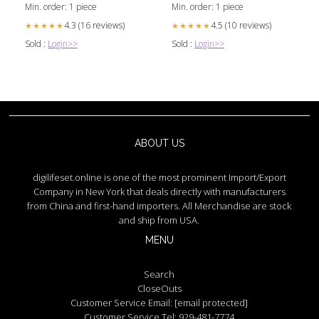
Min. order: 1 piece
Min. order: 1 piece
4.3 (16 reviews)
4.5 (10 reviews)
★★★★★
★★★★★
Sold :
Login>>
Sold :
Login>>
ABOUT US
digilifeset.online is one of the most prominent Import/Export
Company in New York that deals directly with manufacturers
from China and first-hand importers. All Merchandise are stock
and ship from USA.
MENU
Search
CloseOuts
Customer Service Email:
[email protected]
Customer Service Tel: 929-481-7774