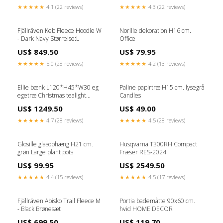
★★★★★
4.1 (22 reviews)
★★★★★
4.3 (22 reviews)
Fjällräven Keb Fleece Hoodie W
Norille dekoration H16 cm.
- Dark Navy Størrelse:L
Office
US$ 849.50
US$ 79.95
★★★★★
5.0 (28 reviews)
★★★★★
4.2 (13 reviews)
Ellie bænk L120*H45*W30 eg
Paline papirtræ H15 cm. lysegrå
egetræ Christmas tealight
Candles
holders
US$ 1249.50
US$ 49.00
★★★★★
4.7 (28 reviews)
★★★★★
4.5 (28 reviews)
Glosille glasophæng H21 cm.
Husqvarna T300RH Compact
grøn Large plant pots
Fræser RES-2024
US$ 99.95
US$ 2549.50
★★★★★
4.4 (15 reviews)
★★★★★
4.5 (17 reviews)
Fjällräven Abisko Trail Fleece M
Portia bademåtte 90x60 cm.
- Black Brønesæt
hvid HOME DECOR
US$ 699.50
US$ 119.70