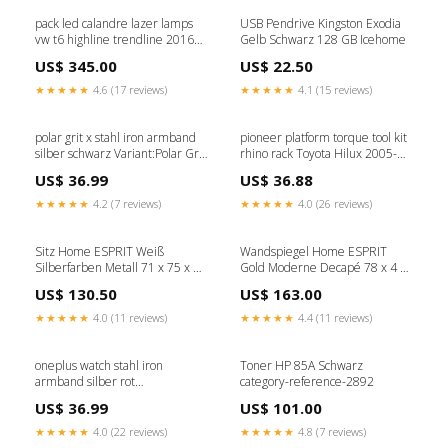
pack led calandre lazer lamps
USB Pendrive Kingston Exodia
vw t6 highline trendline 2016
Gelb Schwarz 128 GB Icehome
2018 Toyota 70 Series
US$ 345.00
US$ 22.50
★★★★★
4.6 (17 reviews)
★★★★★
4.1 (15 reviews)
polar grit x stahl iron armband
pioneer platform torque tool kit
silber schwarz Variant:Polar Grit
rhino rack Toyota Hilux 2005-
X
2015
US$ 36.99
US$ 36.88
★★★★★
4.2 (7 reviews)
★★★★★
4.0 (26 reviews)
Sitz Home ESPRIT Weiß
Wandspiegel Home ESPRIT
Silberfarben Metall 71 x 75 x 95
Gold Moderne Decapé 78 x 4 x
cm category-reference-3026
78 cm category-reference-3304
US$ 130.50
US$ 163.00
★★★★★
4.0 (11 reviews)
★★★★★
4.4 (11 reviews)
oneplus watch stahl iron
Toner HP 85A Schwarz
armband silber rot
category-reference-2892
variant_8985058NK-003-XZK
US$ 36.99
US$ 101.00
★★★★★
4.0 (22 reviews)
★★★★★
4.8 (7 reviews)