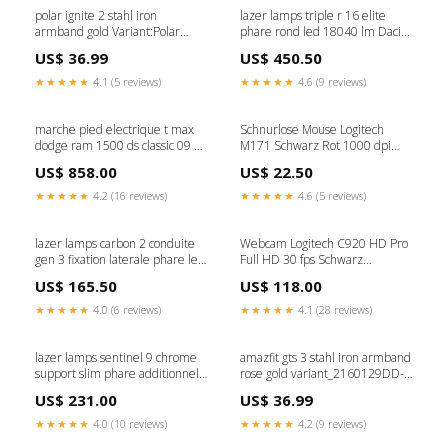
polar ignite 2 stahl iron
lazer lamps triple r 16 elite
armband gold Variant:Polar
phare rond led 18040 lm Dacia
Ignite 2
Duster 2024+
US$ 36.99
US$ 450.50
★★★★★
4.1 (5 reviews)
★★★★★
4.6 (9 reviews)
marche pied electrique t max
Schnurlose Mouse Logitech
dodge ram 1500 ds classic 09 18
M171 Schwarz Rot 1000 dpi
power board Mercedes Sprinter
Craftenwood
US$ 858.00
US$ 22.50
2018+
★★★★★
4.2 (16 reviews)
★★★★★
4.6 (5 reviews)
lazer lamps carbon 2 conduite
Webcam Logitech C920 HD Pro
gen 3 fixation laterale phare led
Full HD 30 fps Schwarz
compact Jeep Gladiator JT
Steinhart
US$ 165.50
US$ 118.00
★★★★★
4.0 (6 reviews)
★★★★★
4.1 (28 reviews)
lazer lamps sentinel 9 chrome
amazfit gts 3 stahl iron armband
support slim phare additionnel
rose gold variant_2160129DD-
led Nissan Patrol Y61
002-ZZY
US$ 231.00
US$ 36.99
★★★★★
4.0 (10 reviews)
★★★★★
4.2 (9 reviews)