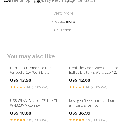
Free Shipping
Easy Returns
Price Match
View More
Product
more
Collection:
You may also like
Herren Portemonnaie Real
Dreifaches Mehrzweck-Etui The
Valladolid C.F. Weiß Lila
Bellies Lila türkis Weiß 22 x 12 x
SeaSonic
3 cm Tchibo
US$ 13.50
US$ 12.00
★★★★★
4.0 (13 reviews)
★★★★★
4.6 (25 reviews)
USB-WLAN-Adapter TP-Link TL-
fossil gen 5e 44mm stahl iron
WN823N Victorinox
armband silber rot
variant_9051671ZZ-452-ZZY
US$ 18.00
US$ 36.99
★★★★★
4.6 (18 reviews)
★★★★★
4.9 (11 reviews)