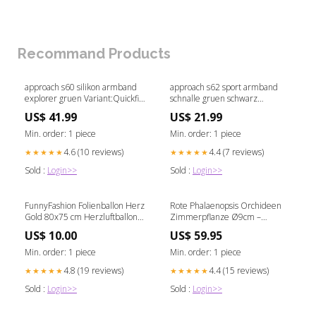
Recommand Products
approach s60 silikon armband
approach s62 sport armband
explorer gruen Variant:Quickfit
schnalle gruen schwarz
22mm
Variant:Quickfit 22mm
US$ 41.99
US$ 21.99
Min. order: 1 piece
Min. order: 1 piece
4.6 (10 reviews)
4.4 (7 reviews)
★★★★★
★★★★★
Sold :
Login>>
Sold :
Login>>
FunnyFashion Folienballon Herz
Rote Phalaenopsis Orchideen
Gold 80x75 cm Herzluftballon
Zimmerpflanze Ø9cm –
Partydeko Eyeliner
blühende Orchidee für
US$ 10.00
US$ 59.95
Wohnzimmer, Büro & helle
Standorte kaufen Kaffeepflanze
Min. order: 1 piece
Min. order: 1 piece
4.8 (19 reviews)
4.4 (15 reviews)
★★★★★
★★★★★
Sold :
Login>>
Sold :
Login>>