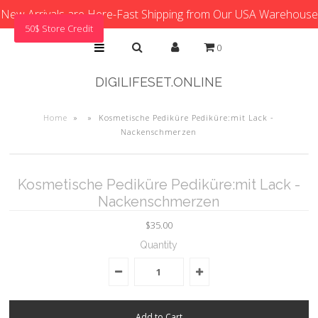
New Arrivals are Here-Fast Shipping from Our USA Warehouse
50$ Store Credit
0
DIGILIFESET.ONLINE
Home
»
»
Kosmetische Pediküre Pediküre:mit Lack -
Nackenschmerzen
Kosmetische Pediküre Pediküre:mit Lack -
Nackenschmerzen
$35.00
Quantity