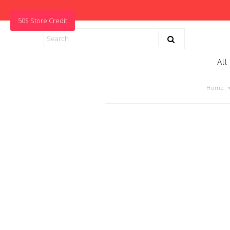
50$ Store Credit
All
Home