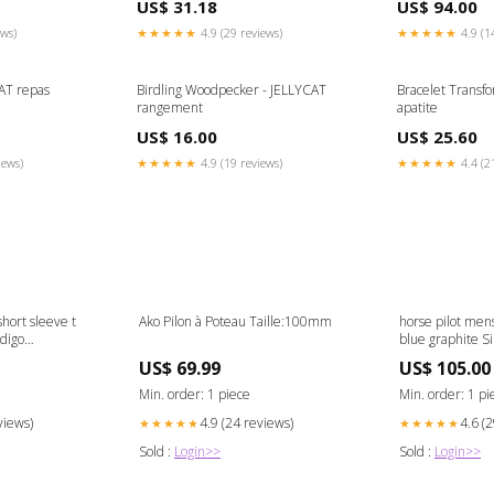
US$ 31.18
US$ 94.00
ews)
★★★★★
4.9 (29 reviews)
★★★★★
4.9 (1
CAT repas
Birdling Woodpecker - JELLYCAT
Bracelet Transf
rangement
apatite
US$ 16.00
US$ 25.60
iews)
★★★★★
4.9 (19 reviews)
★★★★★
4.4 (2
hort sleeve t
Ako Pilon à Poteau Taille:100mm
horse pilot mens
ndigo
blue graphite Si
s
US$ 69.99
US$ 105.00
Min. order: 1 piece
Min. order: 1 pi
views)
4.9 (24 reviews)
4.6 (
★★★★★
★★★★★
Sold :
Login>>
Sold :
Login>>