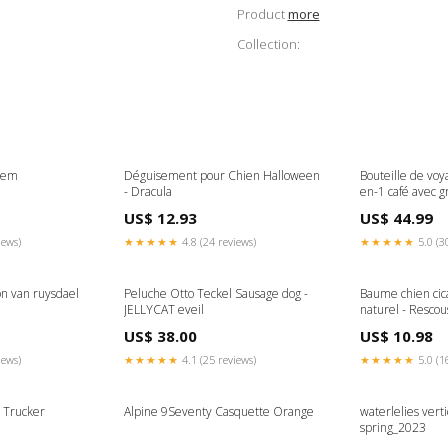
Product
more
Collection:
loem
Déguisement pour Chien Halloween
Bouteille de voy
- Dracula
en-1 café avec 
veterinaire
US$ 12.93
US$ 44.99
iews)
★★★★★
4.8 (24 reviews)
★★★★★
5.0 (3
on van ruysdael
Peluche Otto Teckel Sausage dog -
Baume chien cic
JELLYCAT eveil
naturel - Rescou
US$ 38.00
US$ 10.98
iews)
★★★★★
4.1 (25 reviews)
★★★★★
5.0 (1
 Trucker
Alpine 9Seventy Casquette Orange
waterlelies verti
spring_2023