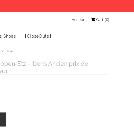
Account
Cart: (
0
)
s Shoes
【CloseOuts】
e couleur
Appen-Etz - Iberis Ancien prix de
eur