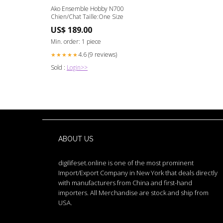
Ako Ensemble Hobby N700
Chien/Chat Taille:One Size
US$ 189.00
Min. order: 1 piece
4.6 (9 reviews)
★★★★★
Sold :
Login>>
ABOUT US
digilifeset.online is one of the most prominent
Import/Export Company in New York that deals directly
with manufacturers from China and first-hand
importers. All Merchandise are stock and ship from
USA.