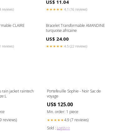
US$ 11.04
4 reviews)
★★★★★
4.1 (16 reviews)
ormable CLAIRE
Bracelet Transformable AMANDINE
turquoise africaine
US$ 24.00
1 reviews)
★★★★★
4.5 (22 reviews)
 rain jacket raintech
Portefeuille Sophie - Noir Sac de
ze:L
voyage
US$ 125.00
ece
Min. order: 1 piece
29 reviews)
4.9 (7 reviews)
★★★★★
Sold :
Login>>