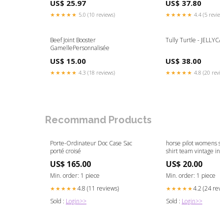
US$ 25.97
US$ 37.80
★★★★★
5.0 (10 reviews)
★★★★★
4.4 (5 revi
Beef Joint Booster
Tully Turtle - JELLY
GamellePersonnalisée
US$ 15.00
US$ 38.00
★★★★★
4.3 (18 reviews)
★★★★★
4.8 (20 rev
Recommand Products
Porte-Ordinateur Doc Case Sac
horse pilot womens s
porté croisé
shirt team vintage i
Catégorie_Porte-tapi
US$ 165.00
US$ 20.00
Min. order: 1 piece
Min. order: 1 piece
4.8 (11 reviews)
4.2 (24 re
★★★★★
★★★★★
Sold :
Login>>
Sold :
Login>>