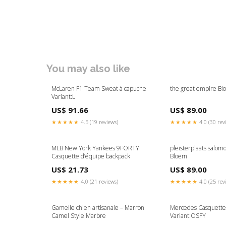
You may also like
McLaren F1 Team Sweat à capuche
the great empire B
Variant:L
US$ 91.66
US$ 89.00
★★★★★
4.5 (19 reviews)
★★★★★
4.0 (30 rev
MLB New York Yankees 9FORTY
pleisterplaats salom
Casquette d’équipe backpack
Bloem
US$ 21.73
US$ 89.00
★★★★★
4.0 (21 reviews)
★★★★★
4.0 (25 rev
Gamelle chien artisanale – Marron
Mercedes Casquette
Camel Style:Marbre
Variant:OSFY