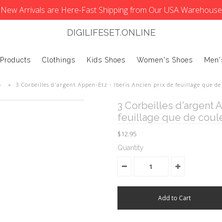
New Arrivals are Here-Fast Shipping from Our USA Warehouse
DIGILIFESET.ONLINE
 Products
Clothings
Kids Shoes
Women's Shoes
Men'
»
»
3 Corbeilles d'argent Appen-Etz - Iberis Ancien prix de feuillage que d
3 Corbeilles d'argent 
feuillage que de coul
$12.95
Quantity