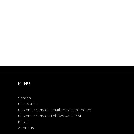
MENU
Search
CloseOuts
Customer Service Email:
[email protected]
Customer Service Tel: 929-481-7774
Blogs
About us