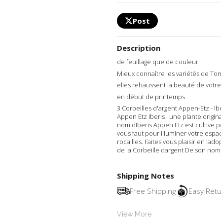
Post
Description
de feuillage que de couleur
Mieux connaître les variétés de To
elles rehaussent la beauté de votre
en début de printemps
3 Corbeilles d'argent Appen-Etz - I
Appen Etz Iberis : une plante origin
nom dIberis Appen Etz est cultive po
vous faut pour illuminer votre espac
rocailles. Faites vous plaisir en la
de la Corbeille dargent De son nom
Shipping Notes
Free Shipping
Easy Ret
View More