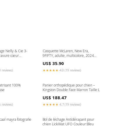
age Nelly & Cie 3-
Casquette McLaren, New Era,
gravure cœur
9FIFTY, adulte, multicolore, 2024
Adult
US$ 35.90
0 reviews)
★★★★★
4.0 (19 reviews)
atrisant 100%
Panier orthopédique pour chien –
sse
Kingston Double Face Marron Taille:L
US$ 188.47
6 reviews)
★★★★★
4.7 (19 reviews)
caal mayra fotografie
Bol de léchage Antidérapant pour
chien LickiMat UFO Couleur:Bleu