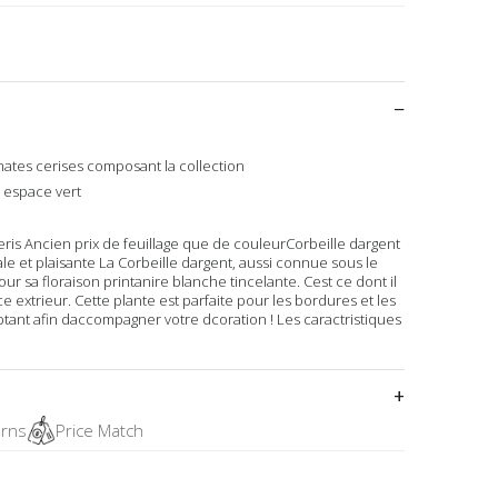
mates cerises composant la collection
 espace vert
beris Ancien prix de feuillage que de couleurCorbeille dargent
ale et plaisante La Corbeille dargent, aussi connue sous le
ur sa floraison printanire blanche tincelante. Cest ce dont il
e extrieur. Cette plante est parfaite pour les bordures et les
doptant afin daccompagner votre dcoration ! Les caractristiques
urns
Price Match