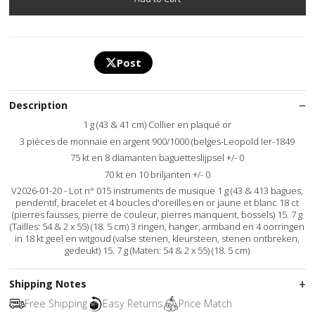
Post
Description
1 g (43 & 41 cm) Collier en plaqué or
3 pièces de monnaie en argent 900/1000 (belges-Leopold Ier-1849
75 kt en 8 diamanten baguetteslijpsel +/- 0
70 kt en 10 briljanten +/- 0
V2026-01-20 - Lot n° 015 instruments de musique 1 g (43 & 413 bagues,
pendentif, bracelet et 4 boucles d'oreilles en or jaune et blanc 18 ct
(pierres fausses, pierre de couleur, pierres manquent, bossels) 15. 7 g
(Tailles: 54 & 2 x 55) (18. 5 cm) 3 ringen, hanger, armband en 4 oorringen
in 18 kt geel en witgoud (valse stenen, kleursteen, stenen ontbreken,
gedeukt) 15. 7 g (Maten: 54 & 2 x 55) (18. 5 cm)
Shipping Notes
Free Shipping
Easy Returns
Price Match