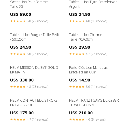
Sweat Lion Pour Femme
Tableau Lion Tigre Bracelets en
Taille:XS
Argent
US$ 69.00
US$ 24.90
★★★★★
5.0 (22 reviews)
★★★★★
4.8 (16 reviews)
Tableau Lion Fougue Taille:Petit
Tableau Lion Charme
- 50x25cm
Taille:40X60cm
US$ 24.90
US$ 29.90
★★★★★
5.0 (23 reviews)
★★★★★
4.5 (23 reviews)
HELM MISSION DL SMK SOLID
Porte Clés Lion Mandalas
BK MAT M
Bracelets en Cuir
US$ 330.00
US$ 14.90
★★★★★
4.8 (23 reviews)
★★★★★
5.0 (14 reviews)
HELM CONTACT EDL STROKE
HELM TRANZ1.5AMS DL CYBER
PR GLOSS 3XL
TB WLF GLOS XL
US$ 175.00
US$ 210.00
★★★★★
4.7 (14 reviews)
★★★★★
4.0 (5 reviews)