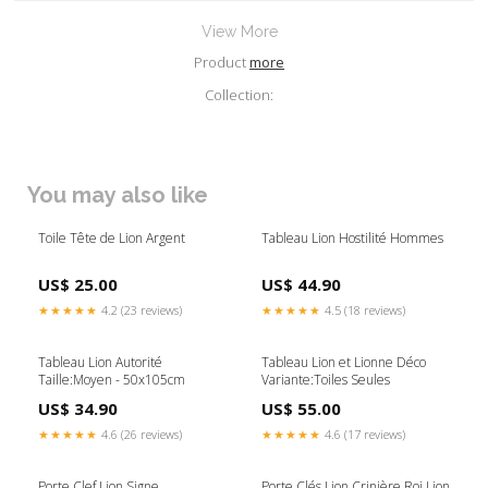
View More
Product
more
Collection:
You may also like
Toile Tête de Lion Argent
Tableau Lion Hostilité Hommes
US$ 25.00
US$ 44.90
★★★★★
4.2 (23 reviews)
★★★★★
4.5 (18 reviews)
Tableau Lion Autorité
Tableau Lion et Lionne Déco
Taille:Moyen - 50x105cm
Variante:Toiles Seules
US$ 34.90
US$ 55.00
★★★★★
4.6 (26 reviews)
★★★★★
4.6 (17 reviews)
Porte Clef Lion Signe
Porte Clés Lion Crinière Roi Lion