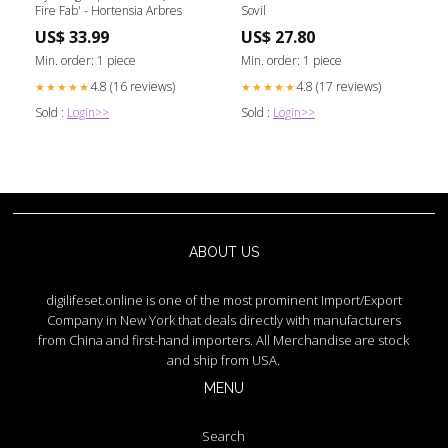
Fire Fab' - Hortensia Arbres
Sovil
US$ 33.99
US$ 27.80
Min. order: 1 piece
Min. order: 1 piece
4.8 (16 reviews)
4.8 (17 reviews)
★★★★★
★★★★★
Sold :
Login>>
Sold :
Login>>
ABOUT US
digilifeset.online is one of the most prominent Import/Export
Company in New York that deals directly with manufacturers
from China and first-hand importers. All Merchandise are stock
and ship from USA.
MENU
Search