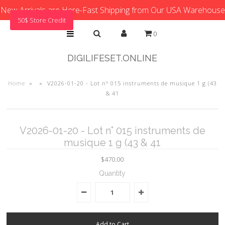
New Arrivals are Here-Fast Shipping from Our USA Warehouse
50$ Store Credit
0
DIGILIFESET.ONLINE
Home
»
»
V2026-01-20 - Lot n° 015 instruments de musique 1 g (43
& 41
V2026-01-20 - Lot n° 015 instruments de
musique 1 g (43 & 41
$470.00
Quantity