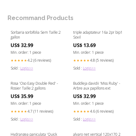
Recommand Products
Sorbaria sorbifolia Sem Taille:2
triple adaptateur 16a 2pr bip1
gallon
Sovil
US$ 32.99
US$ 13.69
Min. order: 1 piece
Min. order: 1 piece
4.2 (6 reviews)
4.8 (5 reviews)
★★★★★
★★★★★
Sold :
Login>>
Sold :
Login>>
Rosa 'Oso Easy Double Red' -
Buddleja davidii 'Miss Ruby' -
Rosier Taille:2 gallons
Arbre aux papillons ext
US$ 35.99
US$ 32.99
Min. order: 1 piece
Min. order: 1 piece
4.7 (11 reviews)
4.6 (6 reviews)
★★★★★
★★★★★
Sold :
Login>>
Sold :
Login>>
Hydrangea paniculata 'Quick
alvaro net vertical 120x170 2