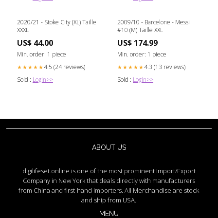
2020/21 - Stoke City (XL) Taille
2009/10 - Barcelone - Messi
XXXL
#10 (M) Taille XXL
US$ 44.00
US$ 174.99
Min. order: 1 piece
Min. order: 1 piece
4.5 (24 reviews)
4.3 (13 reviews)
★★★★★
★★★★★
Sold :
Login>>
Sold :
Login>>
ABOUT US
digilifeset.online is one of the most prominent Import/Export
Company in New York that deals directly with manufacturers
from China and first-hand importers. All Merchandise are stock
and ship from USA.
MENU