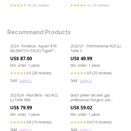
★★★★★
4.6 (26 reviews)
★★★★★
4.2 (18 reviews)
Recommand Products
2024 - Fortaleza - Kayzer #79
2020/21 - Portimonense #25 (L)
(M) [MATCH ISSUE] *signé*
Taille S
XXXXXL
US$ 87.00
US$ 49.99
Min. order: 1 piece
Min. order: 1 piece
4.5 (28 reviews)
4.9 (25 reviews)
★★★★★
★★★★★
Sold :
Login>>
Sold :
Login>>
2023/24 - Real Betis - Isco #22
bosch power set avec gaa
(L) Taille XXXL
professional chargeur usb
adaptateur pour batterie 14 4 v
US$ 79.99
US$ 59.02
18 v 1x batterie gba 18v 2 0 ah
li ion Titre:défaut
Min. order: 1 piece
Min. order: 1 piece
4.8 (19 reviews)
4.4 (16 reviews)
★★★★★
★★★★★
Sold :
Login>>
Sold :
Login>>