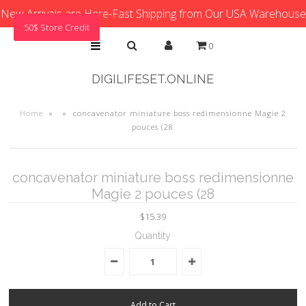
New Arrivals are Here-Fast Shipping from Our USA Warehouse
50$ Store Credit
0
DIGILIFESET.ONLINE
Home
»
»
concavenator miniature boss redimensionne Magie 2
pouces (28
concavenator miniature boss redimensionne
Magie 2 pouces (28
$15.39
Quantity