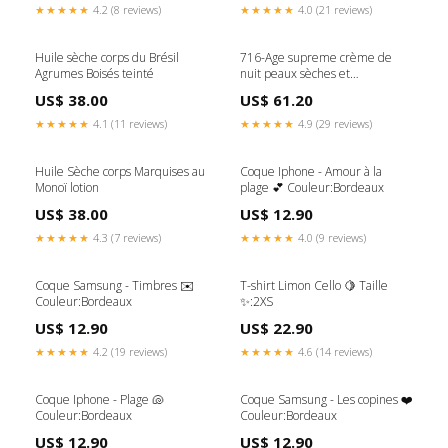
★★★★★
4.2 (8 reviews)
★★★★★
4.0 (21 reviews)
Huile sèche corps du Brésil
716-Age supreme crème de
Agrumes Boisés teinté
nuit peaux sèches et
deshydratées naturel
US$ 38.00
US$ 61.20
★★★★★
4.1 (11 reviews)
★★★★★
4.9 (29 reviews)
Huile Sèche corps Marquises au
Coque Iphone - Amour à la
Monoï lotion
plage 💕 Couleur:Bordeaux
US$ 38.00
US$ 12.90
★★★★★
4.3 (7 reviews)
★★★★★
4.0 (9 reviews)
Coque Samsung - Timbres ✉️
T-shirt Limon Cello 🍋 Taille
Couleur:Bordeaux
✨:2XS
US$ 12.90
US$ 22.90
★★★★★
4.2 (19 reviews)
★★★★★
4.6 (14 reviews)
Coque Iphone - Plage 🐚
Coque Samsung - Les copines ❤️
Couleur:Bordeaux
Couleur:Bordeaux
US$ 12.90
US$ 12.90