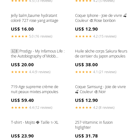
★★★★★
4.5 (13 reviews)
★★★★★
4.2 (5 reviews)
Jelly balm,baume hydratant
Coque Iphone - Joie de vivre 🍒
coloré 727 rose yang antiage
Couleur 🎨:Rose bonbon
US$ 16.00
US$ 12.90
★★★★★
5.0 (16 reviews)
★★★★★
4.2 (15 reviews)
🇬🇧 Prodigy - My Infamous Life :
Huile sèche corps Sakura fleurs
the Autobiography of Mobb
de cerisier du Japon ampoules
Deep'S Prodigy musique et
US$ 20.00
US$ 38.00
cinéma
★★★★★
4.4 (9 reviews)
★★★★★
4.1 (21 reviews)
719-Age supreme crème de
Coque Samsung - Joie de vivre
nuit peaux mixtes ampoules
🍒 Couleur 🎨:Noir
US$ 59.40
US$ 12.90
★★★★★
4.4 (12 reviews)
★★★★★
4.2 (8 reviews)
T-shirt - Mojito 🍓 Taille ✨:XL
257-Vitaminic in fusion
higlighter
US$ 23.90
US$ 31.78