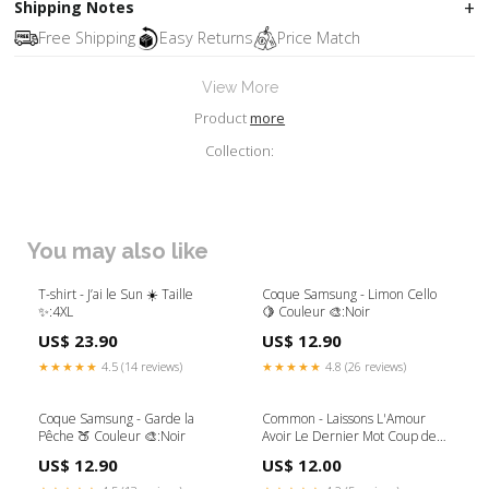
Shipping Notes
Free Shipping
Easy Returns
Price Match
View More
Product
more
Collection:
You may also like
T-shirt - J’ai le Sun ☀️ Taille
Coque Samsung - Limon Cello
✨:4XL
🍋 Couleur 🎨:Noir
US$ 23.90
US$ 12.90
★★★★★
4.5 (14 reviews)
★★★★★
4.8 (26 reviews)
Coque Samsung - Garde la
Common - Laissons L'Amour
Pêche 🍑 Couleur 🎨:Noir
Avoir Le Dernier Mot Coup de
coeur
US$ 12.90
US$ 12.00