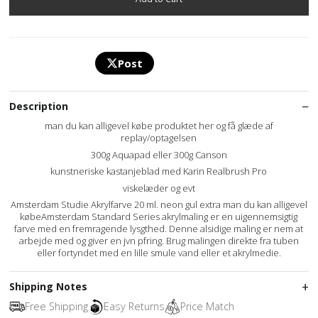
Post
Description
man du kan alligevel købe produktet her og få glæde af
replay/optagelsen
300g Aquapad eller 300g Canson
kunstneriske kastanjeblad med Karin Realbrush Pro
viskelæder og evt
Amsterdam Studie Akrylfarve 20 ml. neon gul extra man du kan alligevel
købeAmsterdam Standard Series akrylmaling er en uigennemsigtig
farve med en fremragende lysgthed. Denne alsidige maling er nem at
arbejde med og giver en jvn pfring. Brug malingen direkte fra tuben
eller fortyndet med en lille smule vand eller et akrylmedie.
Shipping Notes
Free Shipping
Easy Returns
Price Match