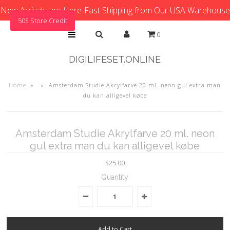
New Arrivals are Here-Fast Shipping from Our USA Warehouse
50$ Store Credit
0
DIGILIFESET.ONLINE
Home
»
»
Amsterdam Studie Akrylfarve 20 ml. neon gul extra man
du kan alligevel købe
Amsterdam Studie Akrylfarve 20 ml. neon
gul extra man du kan alligevel købe
$25.00
Quantity