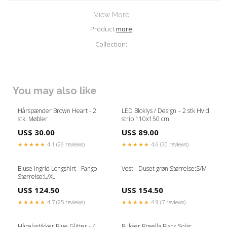
View More
Product
more
Collection:
You may also like
Hårspænder Brown Heart - 2
LED Bloklys / Design – 2 stk Hvid
stk. Møbler
strib 110x150 cm
US$ 30.00
US$ 89.00
★★★★★
4.1 (26 reviews)
★★★★★
4.6 (30 reviews)
Bluse Ingrid Longshirt - Fango
Vest - Duset grøn Størrelse:S/M
Størrelse:L/XL
US$ 124.50
US$ 154.50
★★★★★
4.7 (25 reviews)
★★★★★
4.9 (7 reviews)
Hårelastikker Blue Glitter - 4
Bukser Rosella Black Solar