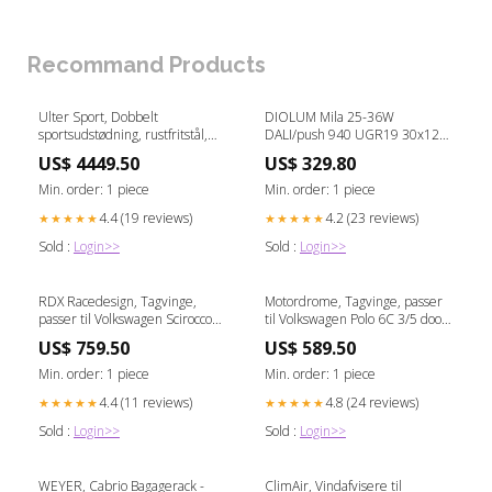
Recommand Products
Ulter Sport, Dobbelt
DIOLUM Mila 25-36W
sportsudstødning, rustfritstål,
DALI/push 940 UGR19 30x120
passer til Alfa Romeo Tonale 1,5
væglampe sort Philips
US$ 4449.50
US$ 329.80
96/118kW 2022- 100mm
KT13928KT
Min. order: 1 piece
Min. order: 1 piece
4.4 (19 reviews)
4.2 (23 reviews)
★★★★★
★★★★★
Sold :
Login>>
Sold :
Login>>
RDX Racedesign, Tagvinge,
Motordrome, Tagvinge, passer
passer til Volkswagen Scirocco
til Volkswagen Polo 6C 3/5 doors
2008- (PU) CL451303
2014- (PU) KT872KT
US$ 759.50
US$ 589.50
Min. order: 1 piece
Min. order: 1 piece
4.4 (11 reviews)
4.8 (24 reviews)
★★★★★
★★★★★
Sold :
Login>>
Sold :
Login>>
WEYER, Cabrio Bagagerack -
ClimAir, Vindafvisere til