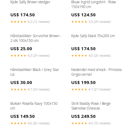
Kjole Sally Brown stedger
Bluse Ingrid Longshirt - Rose
150x190 cm
US$ 174.50
US$ 124.50
★★★★★
4.2 (12 reviews)
★★★★★
5.0 (29 reviews)
Hårelastikker Scrunchie Brown -
Kjole Sally black 70x200 cm
2 stk 100x150 cm
US$ 25.00
US$ 174.50
★★★★★
4.3 (29 reviews)
★★★★★
4.0 (20 reviews)
Hårelastikker Black / Grey Star
Nederdel med smock - Princess
Lis
Grigio cernel
US$ 30.00
US$ 199.50
★★★★★
4.1 (25 reviews)
★★★★★
4.1 (27 reviews)
Bukser Rosella Navy 100x150
Strik Maddy Rose / Beige
cm
Størrelse:Onesize
US$ 149.50
US$ 249.50
★★★★★
4.6 (20 reviews)
★★★★★
4.0 (10 reviews)