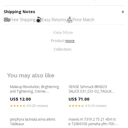
Shipping Notes
Free Shipping
Easy Returns
Price Match
View More
Product
more
Collection:
You may also like
Makeup Revolution, Brightening
SENSE Schmuck BR6923
and Tightening, Creme-
SALICE 031_031-02_TAGLIA
Concealer, Karamell Nude, 2.2
UNICA
US$ 12.00
US$ 71.00
ml leichte handhabung
★★★★★
4.9 (20 reviews)
★★★★★
4.5 (14 reviews)
porphyra laciniata anna atkins
maxxis m 7319 2 75 21 45m tt
Tableaux
e 72696100 yamaha-yfm-700-