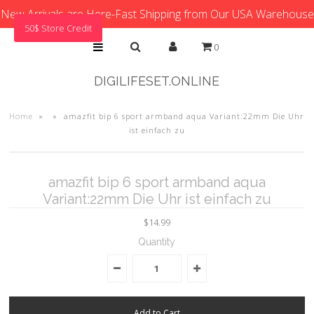
New Arrivals are Here-Fast Shipping from Our USA Warehouse
50$ Store Credit
0
DIGILIFESET.ONLINE
Home
»
»
amazfit bip 6 sport armband aqua Variant:22mm Die Uhr
ist einfach zu
amazfit bip 6 sport armband aqua
Variant:22mm Die Uhr ist einfach zu
$14.99
Quantity