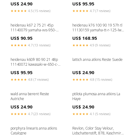
raptor-2wd-700-2017-
US$ 24.90
US$ 95.95
esi9755537
★★★★★
4.5 (15 reviews)
★★★★★
4.7 (7 reviews)
heidenau k67 2 75 21 45p
heidenau k76 100 90 19 57h tl
11140079 yamaha-xvs-950-
11130159 yamaha-tt-r-125-lw-
midnight-star-abs--vn02--950-
big-wheels--ce18--125-2013-
US$ 90.95
US$ 168.95
2012-esi2109285
esi2006455
★★★★★
4.7 (13 reviews)
★★★★★
4.9 (9 reviews)
heidenau k60fr 80 90 21 48p
lattich anna atkins Reste Suede
11140072 kawasaki-w-650-c-
high-bars--ej650a--650-1999-
US$ 95.95
US$ 24.90
esi2167651
★★★★★
4.8 (7 reviews)
★★★★★
4.8 (15 reviews)
wald anna berent Reste
ptilota plumosa anna atkins La
Autriche
Haye
US$ 24.90
US$ 24.90
★★★★★
4.7 (23 reviews)
★★★★★
4.1 (5 reviews)
porphyra linearis anna atkins
Revlon, Color Stay Velour,
Catalogne
Lidschattenstift, 878, Kaschmir,