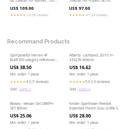
de Toilette, Für Männer, 100 ml
Toilette, Für Frauen, 60 ml
zombie kit
showgirl outfit
US$ 109.00
US$ 97.00
★★★★★
5.0 (30 reviews)
★★★★★
4.1 (24 reviews)
Recommand Products
Sportjackefür Herren 4F
Alberts - Lochband, 20/10 m -
BLMF350 category-reference-
334239 Athenis
3334
US$ 38.50
US$ 16.62
Min. order: 1 piece
Min. order: 1 piece
4.3 (7 reviews)
5.0 (13 reviews)
★★★★★
★★★★★
Sold :
Login>>
Sold :
Login>>
Bessey - Messer Set DBKPH-
Kinder-Sporthosen Reebok
SET Bohrer
Essentials French Grau Größe:S
US$ 25.06
US$ 28.00
Min. order: 1 piece
Min. order: 1 piece