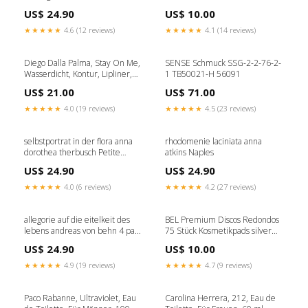
1.04 g Sonia Rykiel
US$ 24.90
US$ 10.00
★★★★★
4.6 (12 reviews)
★★★★★
4.1 (14 reviews)
Diego Dalla Palma, Stay On Me,
SENSE Schmuck SSG-2-2-76-2-
Wasserdicht, Kontur, Lipliner,
1 TB50021-H 56091
41, 1.2 g COWA3051
US$ 21.00
US$ 71.00
★★★★★
4.0 (19 reviews)
★★★★★
4.5 (23 reviews)
selbstportrat in der flora anna
rhodomenie laciniata anna
dorothea therbusch Petite
atkins Naples
Pologne
US$ 24.90
US$ 24.90
★★★★★
4.0 (6 reviews)
★★★★★
4.2 (27 reviews)
allegorie auf die eitelkeit des
BEL Premium Discos Redondos
lebens andreas von behn 4 par
75 Stück Kosmetikpads silver
5 New
feathers
US$ 24.90
US$ 10.00
★★★★★
4.9 (19 reviews)
★★★★★
4.7 (9 reviews)
Paco Rabanne, Ultraviolet, Eau
Carolina Herrera, 212, Eau de