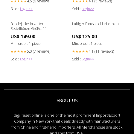
4.5 (6 reviews)
4.1 (5 reviews)
★★★★★
★★★★★
Sold :
Login>>
Sold :
Login>>
Boucléjacke in zarten
Luftiger Blouson cf-farbe-bleu
Pastelltönen Größe:44
US$ 149.00
US$ 125.00
Min. order: 1 piece
Min. order: 1 piece
5.0 (7 reviews)
4.1 (11 reviews)
★★★★★
★★★★★
Sold :
Login>>
Sold :
Login>>
ABOUT US
digilifeset.online is one of the most prominent Import/Export
Company in New York that deals directly with manufacturers
from China and first-hand importers. All Merchandise are stock
and ship from USA.