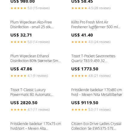
US$ 980.00
US$ 58.45
★★★★★
5.0 (15 reviews)
★★★★★
4.5 (28 reviews)
Plum Wipeclean Alco-Free
Kiilto Pro Fresh Mint Air
Disinfection - small 25 stk.
Freshener lugtfjerner 500 ml
Nature
Spray Karabinhage
US$ 32.71
US$ 41.40
★★★★★
5.0 (14 reviews)
★★★★★
4.0 (24 reviews)
Plum Wipeclean Ethanol
Tissot T-Pocket Savonnettes
Disinfection 80% Størrelse:Small
Quartz T83.9.459.32
20 x 30 cm - 25 stk.
T83945932 Lommeur Tissot T-
US$ 47.86
US$ 1773.50
Touch watches
★★★★★
4.1 (9 reviews)
★★★★★
4.8 (21 reviews)
Tissot T-Classic Luxury
Fritstående badekar 170x80 cm
Powermatic 80 Automatic
hvid – Mexen Nita Metaltilbehør
T086.407.22.067.00
US$ 2820.50
US$ 9119.50
T0864072206700 Herreur
Fossil Dean Watches
★★★★★
4.1 (11 reviews)
★★★★★
5.0 (11 reviews)
Fritstående badekar 170x75 cm
Citizen Eco Drive Ladies Crystal
hvid/sort – Mexen Alta
Collection Se EW5375-57E