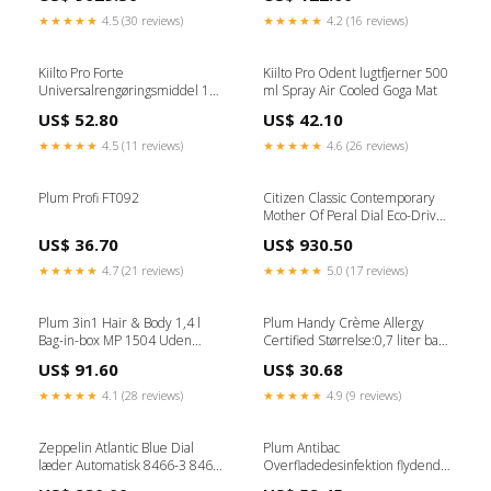
★★★★★
4.5 (30 reviews)
★★★★★
4.2 (16 reviews)
Kiilto Pro Forte
Kiilto Pro Odent lugtfjerner 500
Universalrengøringsmiddel 1
ml Spray Air Cooled Goga Mat
Liter / 5 Liter Størrelse:5 Liter
US$ 52.80
US$ 42.10
★★★★★
4.5 (11 reviews)
★★★★★
4.6 (26 reviews)
Plum Profi FT092
Citizen Classic Contemporary
Mother Of Peral Dial Eco-Drive
EW2593-87Y Dameur Casio
US$ 36.70
US$ 930.50
★★★★★
4.7 (21 reviews)
★★★★★
5.0 (17 reviews)
Plum 3in1 Hair & Body 1,4 l
Plum Handy Crème Allergy
Bag-in-box MP 1504 Uden
Certified Størrelse:0,7 liter bag-
parfume
in-box MP
US$ 91.60
US$ 30.68
★★★★★
4.1 (28 reviews)
★★★★★
4.9 (9 reviews)
Zeppelin Atlantic Blue Dial
Plum Antibac
læder Automatisk 8466-3 84663
Overfladedesinfektion flydende
Herreur Tissot T-Race watches
75 % Vegan Society