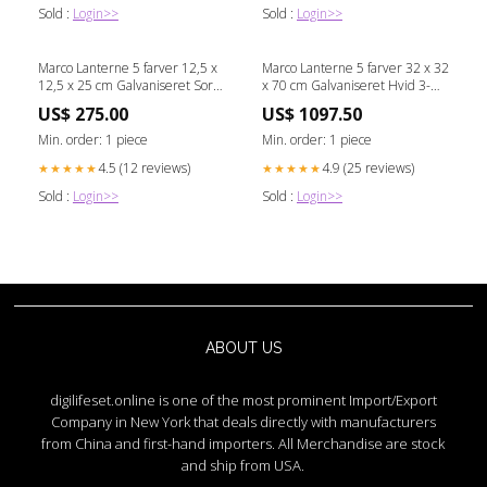
Sold :
Login>>
Sold :
Login>>
Marco Lanterne 5 farver 12,5 x
Marco Lanterne 5 farver 32 x 32
12,5 x 25 cm Galvaniseret Sort
x 70 cm Galvaniseret Hvid 3-
Barlife.dk
nordic
US$ 275.00
US$ 1097.50
Min. order: 1 piece
Min. order: 1 piece
4.5 (12 reviews)
4.9 (25 reviews)
★★★★★
★★★★★
Sold :
Login>>
Sold :
Login>>
ABOUT US
digilifeset.online is one of the most prominent Import/Export
Company in New York that deals directly with manufacturers
from China and first-hand importers. All Merchandise are stock
and ship from USA.