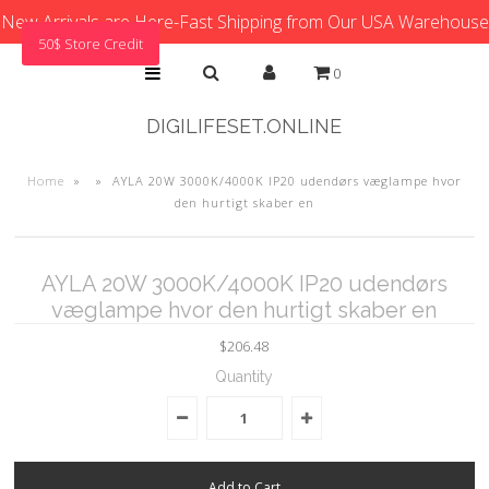
New Arrivals are Here-Fast Shipping from Our USA Warehouse
50$ Store Credit
0
DIGILIFESET.ONLINE
Home
»
»
AYLA 20W 3000K/4000K IP20 udendørs væglampe hvor
den hurtigt skaber en
AYLA 20W 3000K/4000K IP20 udendørs
væglampe hvor den hurtigt skaber en
$206.48
Quantity