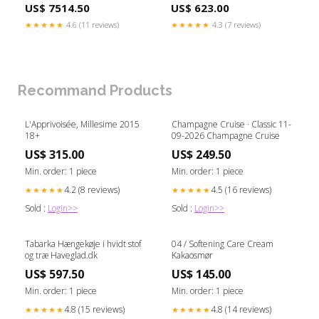
GranitvaskeMilo
automatic watches
US$ 7514.50
US$ 623.00
★★★★★
4.6 (11 reviews)
★★★★★
4.3 (7 reviews)
Recommand Products
L'Apprivoisée, Millesime 2015
Champagne Cruise · Classic 11-
18+
09-2026 Champagne Cruise
US$ 315.00
US$ 249.50
Min. order: 1 piece
Min. order: 1 piece
4.2 (8 reviews)
4.5 (16 reviews)
★★★★★
★★★★★
Sold :
Login>>
Sold :
Login>>
Tabarka Hængekøje i hvidt stof
04 / Softening Care Cream
og træ Haveglad.dk
Kakaosmør
US$ 597.50
US$ 145.00
Min. order: 1 piece
Min. order: 1 piece
4.8 (15 reviews)
4.8 (14 reviews)
★★★★★
★★★★★