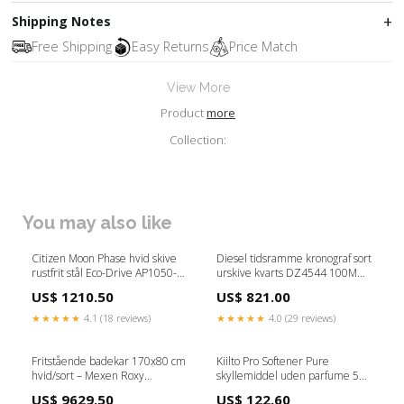
Shipping Notes
Free Shipping
Easy Returns
Price Match
View More
Product
more
Collection:
You may also like
Citizen Moon Phase hvid skive
Diesel tidsramme kronograf sort
rustfrit stål Eco-Drive AP1050-
urskive kvarts DZ4544 100M
81A herreur Braun
herreur LAMY
US$ 1210.50
US$ 821.00
★★★★★
4.1 (18 reviews)
★★★★★
4.0 (29 reviews)
Fritstående badekar 170x80 cm
Kiilto Pro Softener Pure
hvid/sort – Mexen Roxy
skyllemiddel uden parfume 5
Fliser60x601
Liter / 20 Liter Størrelse:5 Liter
US$ 9629.50
US$ 122.60