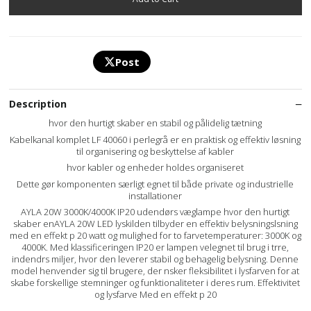
Post
Description
hvor den hurtigt skaber en stabil og pålidelig tætning
Kabelkanal komplet LF 40060 i perlegrå er en praktisk og effektiv løsning
til organisering og beskyttelse af kabler
hvor kabler og enheder holdes organiseret
Dette gør komponenten særligt egnet til både private og industrielle
installationer
AYLA 20W 3000K/4000K IP20 udendørs væglampe hvor den hurtigt
skaber enAYLA 20W LED lyskilden tilbyder en effektiv belysningslsning
med en effekt p 20 watt og mulighed for to farvetemperaturer: 3000K og
4000K. Med klassificeringen IP20 er lampen velegnet til brug i trre,
indendrs miljer, hvor den leverer stabil og behagelig belysning. Denne
model henvender sig til brugere, der nsker fleksibilitet i lysfarven for at
skabe forskellige stemninger og funktionaliteter i deres rum. Effektivitet
og lysfarve Med en effekt p 20