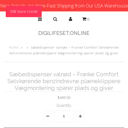
New Arrivals are Here-Fast Shipping from Our USA Warehouse
50$ Store Credit
0
DIGILIFESET.ONLINE
Home
»
»
Sæbedispenser valnød – Franke Comfort Selvkørende
benzindrevne plæneklippere Vægmontering sparer plads og giver
Sæbedispenser valnød – Franke Comfort
Selvkørende benzindrevne plæneklippere
Vægmontering sparer plads og giver
$449.50
Quantity