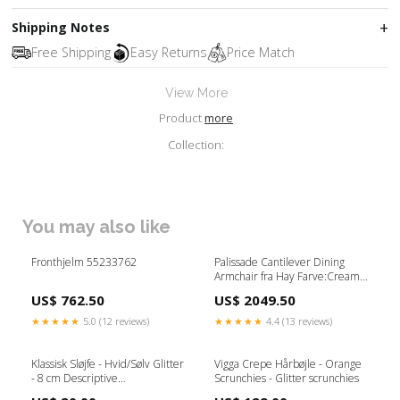
Shipping Notes
Free Shipping
Easy Returns
Price Match
View More
Product
more
Collection:
You may also like
Fronthjelm 55233762
Palissade Cantilever Dining
Armchair fra Hay Farve:Cream
white
US$ 762.50
US$ 2049.50
★★★★★
5.0 (12 reviews)
★★★★★
4.4 (13 reviews)
Klassisk Sløjfe - Hvid/Sølv Glitter
Vigga Crepe Hårbøjle - Orange
- 8 cm Descriptive
Scrunchies - Glitter scrunchies
colour_Lysebrun/Bronze Glitter