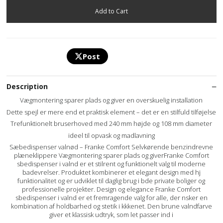
Post
Description
Vægmontering sparer plads og giver en overskuelig installation
Dette spejl er mere end et praktisk element – det er en stilfuld tilføjelse
Trefunktionelt bruserhoved med 240 mm højde og 108 mm diameter
ideel til opvask og madlavning
Sæbedispenser valnød – Franke Comfort Selvkørende benzindrevne
plæneklippere Vægmontering sparer plads og giverFranke Comfort
sbedispenser i valnd er et stilrent og funktionelt valg til moderne
badevrelser. Produktet kombinerer et elegant design med hj
funktionalitet og er udviklet til daglig brug i bde private boliger og
professionelle projekter. Design og elegance Franke Comfort
sbedispenser i valnd er et fremragende valg for alle, der nsker en
kombination af holdbarhed og stetik i kkkenet. Den brune valndfarve
giver et klassisk udtryk, som let passer ind i