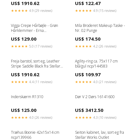
US$ 1910.62
US$ 122.47
★★★★★
4.9 (29 reviews)
★★★★★
4.9 (15 reviews)
Vigga Crepe Hårbøjle - Grøn
Mila Broderet Makeup Taske -
Hårklemmer - Erna
Nr. 02 Punge
hårklemmer
US$ 129.00
US$ 174.50
★★★★★
5.0 (17 reviews)
★★★★★
4.2 (26 reviews)
Freja barstol, sort eg, Leather
Agility-ring ca. 75x117 cm
Stripe Saddle Black fra Stellar
blå/gul ncp/144583
Works Børn
US$ 1910.62
US$ 109.97
★★★★★
4.4 (11 reviews)
★★★★★
4.0 (21 reviews)
Inderskærm R1310
Dør V 2 Dørs 16141600
US$ 125.00
US$ 3412.50
★★★★★
4.0 (26 reviews)
★★★★★
4.3 (10 reviews)
Træhus Boonie 42x15x14 cm
Seiton kabinet, lav, sort eg fra
ncp/139966
Stellar Works Outlet