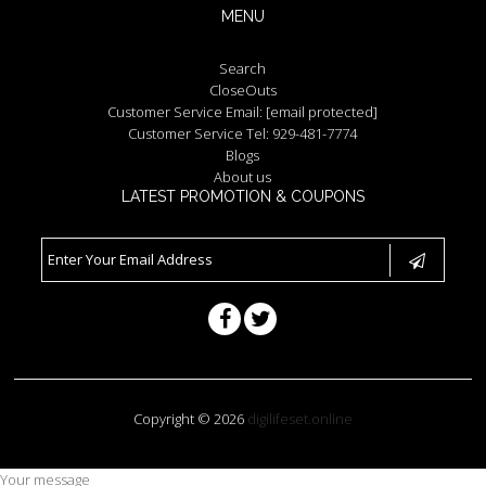
MENU
Search
CloseOuts
Customer Service Email:
[email protected]
Customer Service Tel: 929-481-7774
Blogs
About us
LATEST PROMOTION & COUPONS
Copyright © 2026
digilifeset.online
Your message