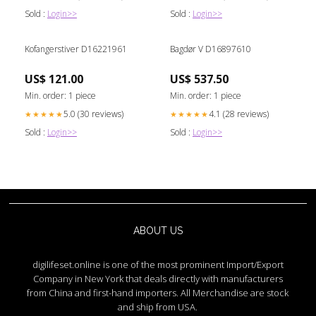
Sold :
Login>>
Sold :
Login>>
Kofangerstiver D16221961
Bagdør V D16897610
US$ 121.00
US$ 537.50
Min. order: 1 piece
Min. order: 1 piece
5.0 (30 reviews)
4.1 (28 reviews)
★★★★★
★★★★★
Sold :
Login>>
Sold :
Login>>
ABOUT US
digilifeset.online is one of the most prominent Import/Export
Company in New York that deals directly with manufacturers
from China and first-hand importers. All Merchandise are stock
and ship from USA.