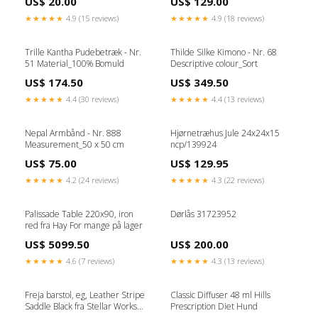
US$ 20.00
US$ 129.00
★★★★★
4.9 (15 reviews)
★★★★★
4.9 (18 reviews)
Trille Kantha Pudebetræk - Nr.
Thilde Silke Kimono - Nr. 68
51 Material_100% Bomuld
Descriptive colour_Sort
US$ 174.50
US$ 349.50
★★★★★
4.4 (30 reviews)
★★★★★
4.4 (13 reviews)
Nepal Armbånd - Nr. 888
Hjørnetræhus Jule 24x24x15
Measurement_50 x 50 cm
ncp/139924
US$ 75.00
US$ 129.95
★★★★★
4.2 (24 reviews)
★★★★★
4.3 (22 reviews)
Palissade Table 220x90, iron
Dørlås 31723952
red fra Hay For mange på lager
US$ 5099.50
US$ 200.00
★★★★★
4.6 (7 reviews)
★★★★★
4.3 (13 reviews)
Freja barstol, eg, Leather Stripe
Classic Diffuser 48 ml Hills
Saddle Black fra Stellar Works
Prescription Diet Hund
Fødselsdag