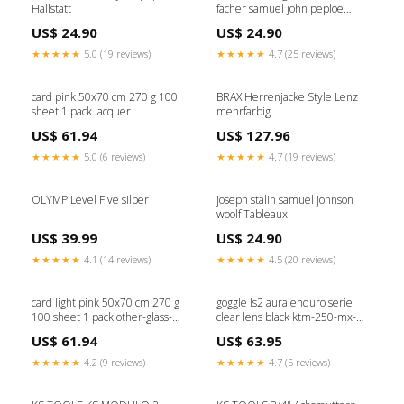
Hallstatt
facher samuel john peploe
Salzbourg
US$ 24.90
US$ 24.90
★★★★★
5.0 (19 reviews)
★★★★★
4.7 (25 reviews)
card pink 50x70 cm 270 g 100
BRAX Herrenjacke Style Lenz
sheet 1 pack lacquer
mehrfarbig
US$ 61.94
US$ 127.96
★★★★★
5.0 (6 reviews)
★★★★★
4.7 (19 reviews)
OLYMP Level Five silber
joseph stalin samuel johnson
woolf Tableaux
US$ 39.99
US$ 24.90
★★★★★
4.1 (14 reviews)
★★★★★
4.5 (20 reviews)
card light pink 50x70 cm 270 g
goggle ls2 aura enduro serie
100 sheet 1 pack other-glass-
clear lens black ktm-250-mx-
products
250-1986-esi5355350
US$ 61.94
US$ 63.95
★★★★★
4.2 (9 reviews)
★★★★★
4.7 (5 reviews)