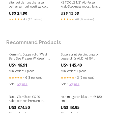
alter pat der unabhangige
KS TOOLS 1/2" Alu-Felgen
bettler samuel lovett waldo
Kraft-Stecknuss robust, lang,
Lund
23mm ( 515.1078 ) P - DPD
US$ 24.90
US$ 15.53
[120 -175 cm]
★★★★★
4.7 (17 reviews)
★★★★★
4.0 (12 reviews)
Recommand Products
Klemmfix Doppelrollo "Wald
Supersprint Verbindungsrohr
Berg See Pragser Wildsee" |
passend für AUDI A3 8V
Klemm Doppelrollo Klemmrollo
Limousine QUATTRO Facelift
US$ 46.91
US$ 145.40
2.0 TFSI (190 PS) 2016 -> Bull-X
Min. order: 1 piece
Min. order: 1 piece
4.6 (8 reviews)
4.3 (6 reviews)
★★★★★
★★★★★
Sold :
Login>>
Sold :
Login>>
Barco ClickShare CX-20 –
rock mit gurtel blau s m Ø 180
Kabellose Konferenzen in
cm
Sekunden inkl. 1x USB-C CX-
US$ 874.50
US$ 43.95
Button Seitenflügel