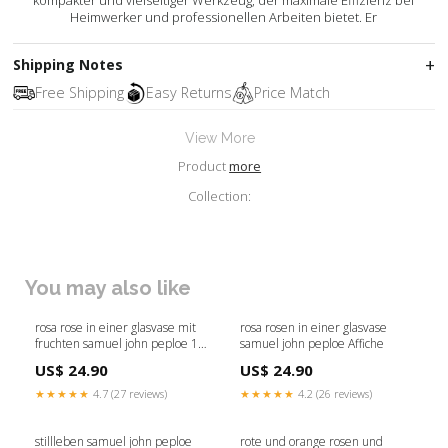
kompakter und vielseitiger Werkzeug, der maximale Effizienz bei
Heimwerker und professionellen Arbeiten bietet. Er
Shipping Notes
Free Shipping
Easy Returns
Price Match
View More
Product
more
Collection:
You may also like
rosa rose in einer glasvase mit
rosa rosen in einer glasvase
fruchten samuel john peploe 1
samuel john peploe Affiche
Anvers
US$ 24.90
US$ 24.90
★★★★★
4.7 (27 reviews)
★★★★★
4.2 (26 reviews)
stillleben samuel john peploe
rote und orange rosen und