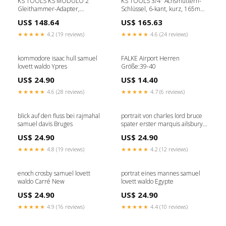
KS TOOLS KS MODULO 2
KS TOOLS 3/4" Achsmuttern-
Gleithammer-Adapter,
Schlüssel, 6-kant, kurz, 165mm
1.1/2“-11 ( 440.0539 ) C -
( 460.0150 ) L - Italian
US$ 148.64
US$ 165.63
m.wendt
★★★★★
4.2 (19 reviews)
★★★★★
4.6 (24 reviews)
kommodore isaac hull samuel
FALKE Airport Herren
lovett waldo Ypres
Größe:39-40
US$ 24.90
US$ 14.40
★★★★★
4.6 (28 reviews)
★★★★★
4.7 (6 reviews)
blick auf den fluss bei rajmahal
portrait von charles lord bruce
samuel davis Bruges
spater erster marquis ailsbury
1773 1856 samuel woodforde
US$ 24.90
US$ 24.90
Styrie
★★★★★
4.8 (19 reviews)
★★★★★
4.2 (12 reviews)
enoch crosby samuel lovett
portrat eines mannes samuel
waldo Carré New
lovett waldo Egypte
US$ 24.90
US$ 24.90
★★★★★
4.9 (16 reviews)
★★★★★
4.4 (10 reviews)