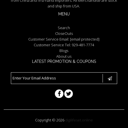
from China and first-hand importers. All Merchandise are stock
and ship from USA.
MENU
Search
CloseOuts
Customer Service Email:
[email protected]
Customer Service Tel: 929-481-7774
Blogs
About us
LATEST PROMOTION & COUPONS
Copyright © 2026
digilifeset.online