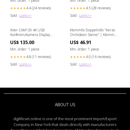
Min. order: 1 piece
Min. order: 1 piece
4.4 (24 reviews)
4.5 (28 reviews)
★★★★★
★★★★★
Sold :
Login>>
Sold :
Login>>
AVer CAM130 4K USB
Klemmfix Doppelrollo "Kerze
Konferenzkamera Display
Orchideen Steine" | Klemm
Halterung
Doppelrollo 496389534
US$ 135.00
US$ 46.91
Min. order: 1 piece
Min. order: 1 piece
4.8 (11 reviews)
4.0 (16 reviews)
★★★★★
★★★★★
Sold :
Login>>
Sold :
Login>>
ABOUT US
digilifeset.online is one of the most prominent Import/Export
Company in New York that deals directly with manufacturers