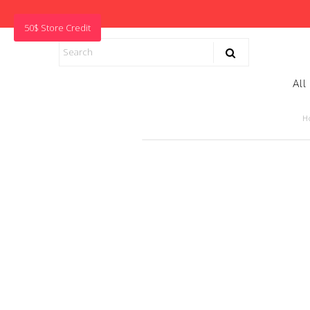
50$ Store Credit
All
H