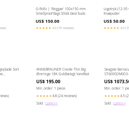
G-Rollz | 'Reggae' 100x150 mm
Logotryk (12-35 
Smellproof Bags 50stk best buds
Knæpuder
US$ 150.00
US$ 50.00
iews)
★★★★★
4.0 (19 reviews)
★★★★★
4.0 (1
eplade Sort
ANNEBRAUNER Creole Thin Big
Seagate Barrac
ne
Øreringe 18K Guldbelagt Vandfast
ST6000DM003-F
4 zone(s) Pool
600 FACTORY 
US$ 195.00
US$ 1073.5
Powerlink Kabel
Min. order: 1 piece
Min. order: 1 pi
views)
4.8 (24 reviews)
4.5 (
★★★★★
★★★★★
Sold :
Login>>
Sold :
Login>>