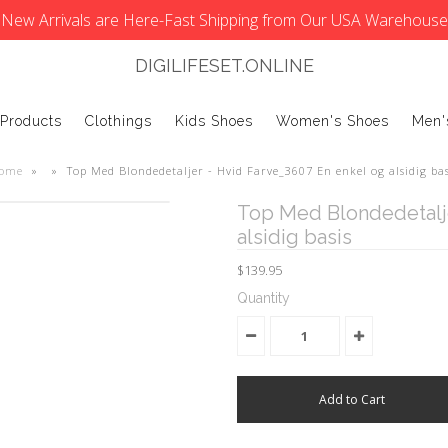
New Arrivals are Here-Fast Shipping from Our USA Warehouse
DIGILIFESET.ONLINE
 Products
Clothings
Kids Shoes
Women's Shoes
Men'
ome
»
»
Top Med Blondedetaljer - Hvid Farve_3607 En enkel og alsidig bas
Top Med Blondedetalje
alsidig basis
$139.95
Quantity