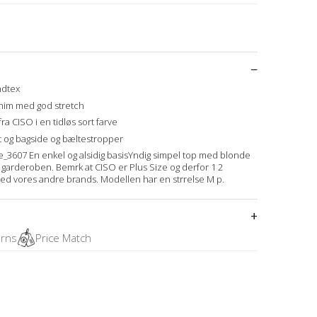
ndtex
denim med god stretch
ra CISO i en tidløs sort farve
 og bagside og bæltestropper
e_3607 En enkel og alsidig basisYndig simpel top med blonde
 garderoben. Bemrk at CISO er Plus Size og derfor 1 2
ved vores andre brands. Modellen har en strrelse M p.
urns
Price Match