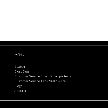
MENU
Search
CloseOuts
Customer Service Email:
[email protected]
Customer Service Tel: 929-481-7774
Blogs
About us