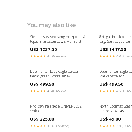
You may also like
Sterling sølv Vedhæng mat/pol., blå
8kt. guldhalskæde m. 
topas, månesten Lewis Mumford
forg. Serviceydelser
US$ 1237.50
US$ 1447.50
★★★★★
4.0 (8 reviews)
★★★★★
4.8 (9 revi
Deerhunter Lady eagle bukser
Deerhunter Eagle b
tamac green Størrelse:38
Mælkebøttejern
US$ 499.50
US$ 499.50
★★★★★
4.5 (6 reviews)
★★★★★
4.6 (15 rev
Rhd. sølv halskæde UNIVERSE52
North Coolmax Strø
Seiko
Størrelse:41-45
US$ 225.00
US$ 49.00
★★★★★
4.9 (23 reviews)
★★★★★
4.8 (23 rev