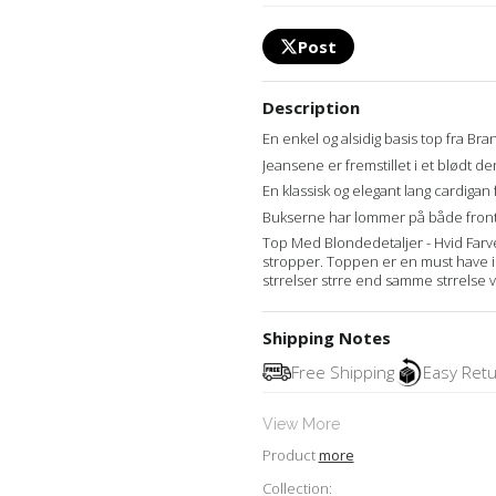
Post
Description
En enkel og alsidig basis top fra Bra
Jeansene er fremstillet i et blødt 
En klassisk og elegant lang cardigan f
Bukserne har lommer på både front
Top Med Blondedetaljer - Hvid Farv
stropper. Toppen er en must have i
strrelser strre end samme strrelse 
Shipping Notes
Free Shipping
Easy Ret
View More
Product
more
Collection: