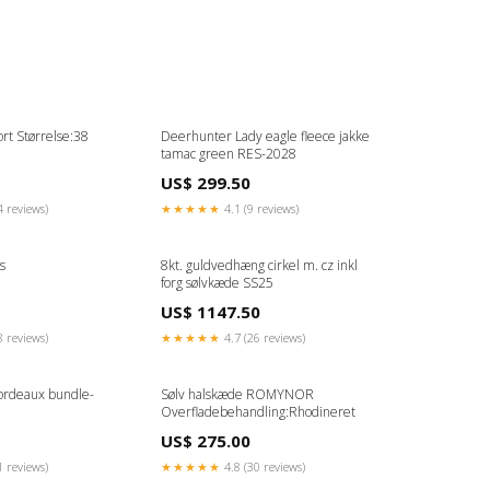
ort Størrelse:38
Deerhunter Lady eagle fleece jakke
tamac green RES-2028
US$ 299.50
4 reviews)
★★★★★
4.1 (9 reviews)
s
8kt. guldvedhæng cirkel m. cz inkl
forg sølvkæde SS25
US$ 1147.50
8 reviews)
★★★★★
4.7 (26 reviews)
Bordeaux bundle-
Sølv halskæde ROMYNOR
Overfladebehandling:Rhodineret
US$ 275.00
1 reviews)
★★★★★
4.8 (30 reviews)