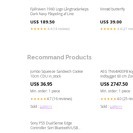
Fjällräven 1960 Logo Långtradarkeps
Vinrød butterfly
Dark Navy Påspoling af Line
US$ 189.50
US$ 39.00
★★★★★
4.4 (14 reviews)
★★★★★
4.4 (21 rev
Recommand Products
Jumbo Squeeze Sandwich Cookie
AEG TN64IA00FB kog
10cm CDU in_stock
Indbygget 60 cm Zo
induktionskogeplade 
US$ 36.95
US$ 2747.50
cleaning equipment
Min. order: 1 piece
Min. order: 1 piece
4.7 (16 reviews)
4.0 (25 re
★★★★★
★★★★★
Sold :
Login>>
Sold :
Login>>
Sony PS5 DualSense Edge
Controller Sort Bluetooth/USB
Gamepad Analog/digital PlayStation