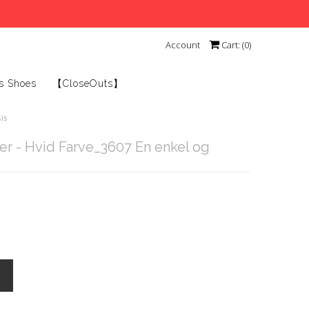
Account
Cart: (
0
)
s Shoes
【CloseOuts】
is
r - Hvid Farve_3607 En enkel og