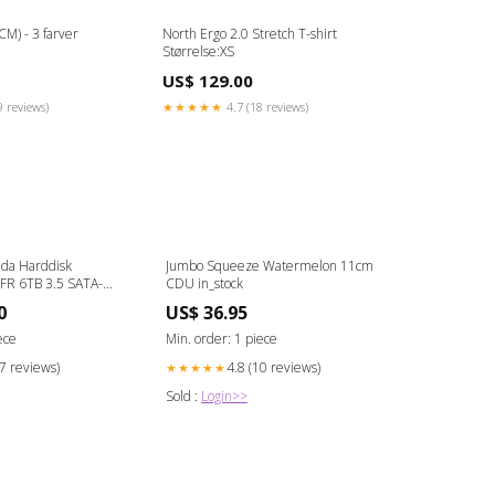
CM) - 3 farver
North Ergo 2.0 Stretch T-shirt
Størrelse:XS
US$ 129.00
9 reviews)
★★★★★
4.7 (18 reviews)
uda Harddisk
Jumbo Squeeze Watermelon 11cm
R 6TB 3.5 SATA-
CDU in_stock
REFURBISHED
0
US$ 36.95
ece
Min. order: 1 piece
27 reviews)
4.8 (10 reviews)
★★★★★
Sold :
Login>>