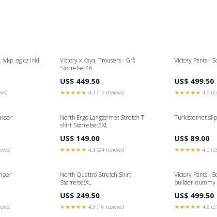
fvkp. og cz inkl.
Victory x Kaya, Trousers - Grå
Victory Pants - S
Størrelse:46
US$ 449.50
US$ 499.50
ews)
★★★★★
4.3 (15 reviews)
★★★★★
4.6 (2
ukser
North Ergo Langærmet Stretch T-
Turkisternet slip
shirt Størrelse:5XL
US$ 149.00
US$ 89.00
iews)
★★★★★
4.3 (24 reviews)
★★★★★
4.0 (2
mper
North Quattro Stretch Shirt
Victory Pants - 
Størrelse:XL
builder-dummy
US$ 249.50
US$ 499.50
iews)
★★★★★
4.3 (16 reviews)
★★★★★
4.6 (2