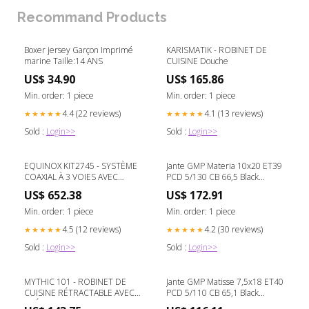
Recommand Products
Boxer jersey Garçon Imprimé
KARISMATIK - ROBINET DE
marine Taille:14 ANS
CUISINE Douche
US$ 34.90
US$ 165.86
Min. order: 1 piece
Min. order: 1 piece
4.4 (22 reviews)
4.1 (13 reviews)
★★★★★
★★★★★
Sold :
Login>>
Sold :
Login>>
EQUINOX KIT2745 - SYSTÈME
Jante GMP Materia 10x20 ET39
COAXIAL À 3 VOIES AVEC
PCD 5/130 CB 66,5 Black
DOUCHETTE Blanco
Diamond - MATE10203929127I
US$ 652.38
US$ 172.91
Min. order: 1 piece
Min. order: 1 piece
4.5 (12 reviews)
4.2 (30 reviews)
★★★★★
★★★★★
Sold :
Login>>
Sold :
Login>>
MYTHIC 101 - ROBINET DE
Jante GMP Matisse 7,5x18 ET40
CUISINE RÉTRACTABLE AVEC
PCD 5/110 CB 65,1 Black
PRÉ-RINÇAGE Blanco
Diamond - MATI75184013427I