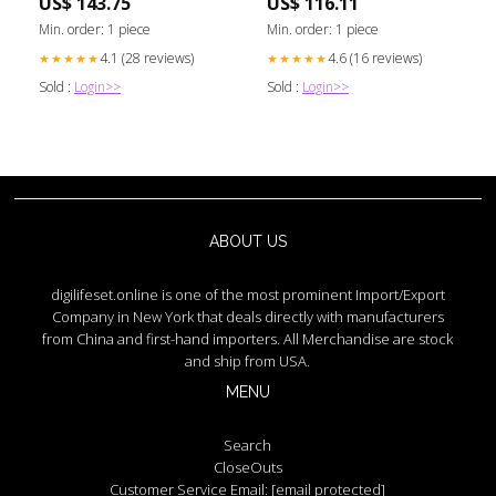
US$ 143.75
US$ 116.11
Min. order: 1 piece
Min. order: 1 piece
4.1 (28 reviews)
4.6 (16 reviews)
★★★★★
★★★★★
Sold :
Login>>
Sold :
Login>>
ABOUT US
digilifeset.online is one of the most prominent Import/Export
Company in New York that deals directly with manufacturers
from China and first-hand importers. All Merchandise are stock
and ship from USA.
MENU
Search
CloseOuts
Customer Service Email:
[email protected]