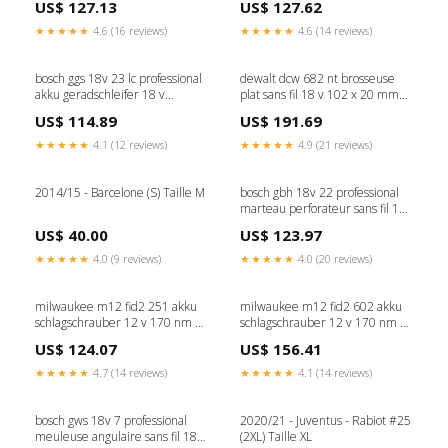
US$ 127.13
US$ 127.62
★★★★★
4.6 (16 reviews)
★★★★★
4.6 (14 reviews)
bosch ggs 18v 23 lc professional
dewalt dcw 682 nt brosseuse
akku geradschleifer 18 v
plat sans fil 18 v 102 x 20 mm
brushless l boxx 0601229100
brushless 1x batterie 4 0 ah
US$ 114.89
US$ 191.69
ohne akku ohne ladegerat
tstak sans chargeur Titre:défaut
Titre:défaut
★★★★★
4.1 (12 reviews)
★★★★★
4.9 (21 reviews)
2014/15 - Barcelone (S) Taille M
bosch gbh 18v 22 professional
marteau perforateur sans fil 18
v 1 9 j sds plus brushless 1x
US$ 40.00
US$ 123.97
batterie procore 4 0 ah sans
chargeur Meldebestand Shaas
★★★★★
4.0 (9 reviews)
★★★★★
4.0 (20 reviews)
milwaukee m12 fid2 251 akku
milwaukee m12 fid2 602 akku
schlagschrauber 12 v 170 nm 1
schlagschrauber 12 v 170 nm 1
4 brushless 1x akku 2 5 ah
4 brushless 2x akku 6 0 ah
US$ 124.07
US$ 156.41
ladegerat Amazon Blocked
ladegerat Titre:défaut
★★★★★
4.7 (14 reviews)
★★★★★
4.1 (14 reviews)
bosch gws 18v 7 professional
2020/21 - Juventus - Rabiot #25
meuleuse angulaire sans fil 18 v
(2XL) Taille XL