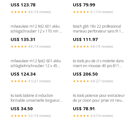
125 mm brushless solo
US$ 123.78
US$ 79.99
06019h9001 sans batterie sans
chargeur C - l.gees
★★★★★
4.6 (14 reviews)
★★★★★
4.1 (14 reviews)
milwaukee m12 fid2 601 akku
bosch gbh 18v 22 professional
schlagschrauber 12 v 170 nm 1
marteau perforateur sans fil 18
4 brushless 1x akku 6 0 ah
v 1 9 j sds plus brushless 1x
US$ 135.31
US$ 111.97
ladegerat shopify TB Brand
batterie 4 0 ah sans chargeur L -
Italian
★★★★★
4.8 (14 reviews)
★★★★★
4.8 (19 reviews)
milwaukee m12 fpd2 601 akku
ks tools jeu de cl s molette dans
schlagbohrschrauber 12 v 45
insert en mousse 49 pcs 811
nm brushless 1x akku 6 0 ah
0049 Titre:défaut
US$ 124.34
US$ 206.50
ladegerat L - English
★★★★★
4.5 (21 reviews)
★★★★★
4.8 (27 reviews)
ks tools bobine d induction
ks tools potence pour extracteur
formable universelle longueur
de pr cision pour prise int rieure
750 mm 500 8486 P - validation
60 130 mm m10xg3 8 660
US$ 34.50
US$ 78.91
0602 Titre:défaut
★★★★★
5.0 (14 reviews)
★★★★★
4.4 (14 reviews)