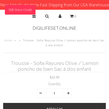
New Arrivals are Here-Fast Shipping from Our USA Warehouse
50$ Store Credit
0
DIGILIFESET.ONLINE
Home
»
»
Trousse - Sofia Rayures Olive / Lemon poncho de bain Sac
à dos enfant
Trousse - Sofia Rayures Olive / Lemon
poncho de bain Sac à dos enfant
$22.00
Quantity