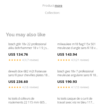
Product
more
Collection:
You may also like
bosch gbh 18v 22 professional
milwaukee m18 fsag115x 501
akku bohrhammer 18 v 1 9 j sds
meuleuse d angle sans fil 18 v
plus brushless 1x akku 6 0 ah
115 mm brushless 1x batterie 5
US$ 134.76
US$ 143.94
ohne ladegerat C - Ladegerät
0 ah chargeur Titre:défaut
★★★★★
4.3 (7 reviews)
★★★★★
4.3 (21 reviews)
dewalt dcw 682 m2t fraiseuse
bosch gws 18v 7 professional
sans fil pour chevilles plates 18 v
meuleuse angulaire sans fil 18 v
102 x 20 mm brushless 2x
125 mm brushless 1x batterie 4
US$ 236.60
US$ 190.93
batterie 4 0 ah chargeur tstak C
0 ah sans chargeur P - KEIN
- g.calahorro
ALARM
★★★★★
4.2 (6 reviews)
★★★★★
4.1 (12 reviews)
ks tools d colleurs de
ks tools casque de s curit de
roulements 22 115 mm 605
travail avec visi re bleu 117
0503 P - MAX margin
0135 Titre:défaut