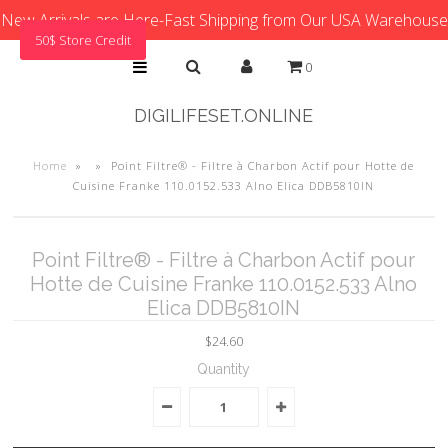
New Arrivals are Here-Fast Shipping from Our USA Warehouse
50$ Store Credit
0
DIGILIFESET.ONLINE
Home
»
»
Point Filtre® - Filtre à Charbon Actif pour Hotte de
Cuisine Franke 110.0152.533 Alno Elica DDB5810IN
Point Filtre® - Filtre à Charbon Actif pour
Hotte de Cuisine Franke 110.0152.533 Alno
Elica DDB5810IN
$24.60
Quantity