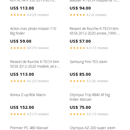
ktm XC-W-F 350 2013-2016
Bladder K-TECH husqvarna TC
modele_zxr-750-rr
50 2017-2020 cylindree_65
US$ 113.00
US$ 94.00
★★★★★
4.4 (29 reviews)
★★★★★
4.2 (6 reviews)
Action man photo mission 110
Ressort de fourche K-TECH ktm
Big finder
65SX 2012-2020 annee_1990-
1998
US$ 59.00
US$ 57.00
★★★★★
4.8 (19 reviews)
★★★★★
4.3 (13 reviews)
Ressort de fourche K-TECH ktm
Samsung Fino 70S zoom
50SX 2012-2020 modele_wrz-
250
US$ 113.00
US$ 85.00
★★★★★
4.6 (23 reviews)
★★★★★
5.0 (26 reviews)
Konica Z-up 80e Macro
Olympus Trip XB40 AF big
finder Manuel
US$ 152.00
US$ 75.00
★★★★★
4.3 (13 reviews)
★★★★★
5.0 (15 reviews)
Premier PC-480 Manuel
Olympus AZ-200 super zoom