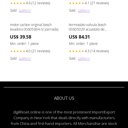
4.6 (12 reviews)
4.1 (27 reviews)
★★★★★
★★★★★
Sold :
Login>>
Sold :
Login>>
motor carbon original bosch
termostato valvula bosch
lavadora 00605694 nc (cerrada)
00605029 acuastato de
seguridad con bulbo
US$ 39.58
US$ 84.31
Min. order: 1 piece
Min. order: 1 piece
4.0 (21 reviews)
4.3 (14 reviews)
★★★★★
★★★★★
Sold :
Login>>
Sold :
Login>>
ABOUT US
digilifeset.online is one of the most prominent Import/Export
Company in New York that deals directly with manufacturers
from China and first-hand importers. All Merchandise are stock