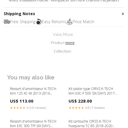
leves. Installation Facile : Remplacer son filtre charbon na jamais t
Shipping Notes
Free Shipping
Easy Returns
Price Match
View More
Product
more
Collection:
You may also like
Ressort d'amortisseur K-TECH
Kit piston type ORVS K-TECH
ktm 125 XC-W 2013-2016
ktm EXC-F 500 SIX DAYS 2017-
annee_de-2016-a-2017
2019 modele_-600-xlr-83-87
US$ 113.00
US$ 228.00
★★★★★
4.5 (9 reviews)
★★★★★
4.8 (7 reviews)
Ressort d'amortisseur K-TECH
Kit cartouche ORSS K-TECH
ktm EXC 300 TPI SIX DAYS
husqvarna TC 85 2018-2020