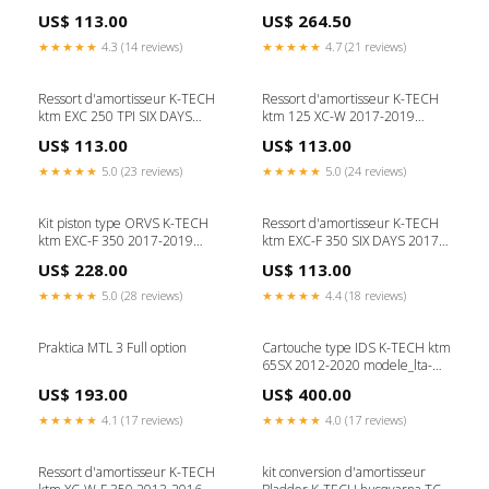
2018-2020 modele_-gsxr-750-
annee_2000-2006
US$ 113.00
US$ 264.50
98-00
★★★★★
4.3 (14 reviews)
★★★★★
4.7 (21 reviews)
Ressort d'amortisseur K-TECH
Ressort d'amortisseur K-TECH
ktm EXC 250 TPI SIX DAYS
ktm 125 XC-W 2017-2019
2018-2020 modele_-650-
modele_monster-695
US$ 113.00
US$ 113.00
continental-gt-19-20
★★★★★
5.0 (23 reviews)
★★★★★
5.0 (24 reviews)
Kit piston type ORVS K-TECH
Ressort d'amortisseur K-TECH
ktm EXC-F 350 2017-2019
ktm EXC-F 350 SIX DAYS 2017-
modele_-rd-350-ypvs-83-91
2019 modele_-xs-500-76-78
US$ 228.00
US$ 113.00
★★★★★
5.0 (28 reviews)
★★★★★
4.4 (18 reviews)
Praktica MTL 3 Full option
Cartouche type IDS K-TECH ktm
65SX 2012-2020 modele_lta-
500-quadmaster
US$ 193.00
US$ 400.00
★★★★★
4.1 (17 reviews)
★★★★★
4.0 (17 reviews)
Ressort d'amortisseur K-TECH
kit conversion d'amortisseur