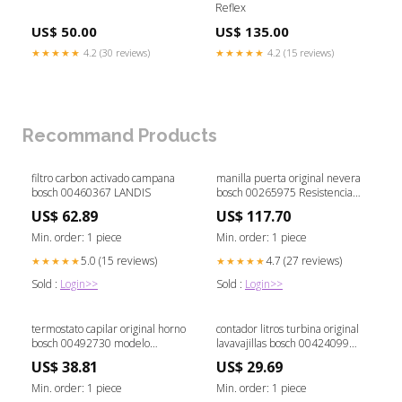
Reflex
US$ 50.00
US$ 135.00
★★★★★
4.2 (30 reviews)
★★★★★
4.2 (15 reviews)
Recommand Products
filtro carbon activado campana
manilla puerta original nevera
bosch 00460367 LANDIS
bosch 00265975 Resistencia
superior (grill/bóveda)
US$ 62.89
US$ 117.70
Min. order: 1 piece
Min. order: 1 piece
5.0 (15 reviews)
4.7 (27 reviews)
★★★★★
★★★★★
Sold :
Login>>
Sold :
Login>>
termostato capilar original horno
contador litros turbina original
bosch 00492730 modelo
lavavajillas bosch 00424099
prn450 con accesorios longitud
estufa terraza
US$ 38.81
US$ 29.69
450mm alto 95mm ancho
inferior 105mm
Min. order: 1 piece
Min. order: 1 piece