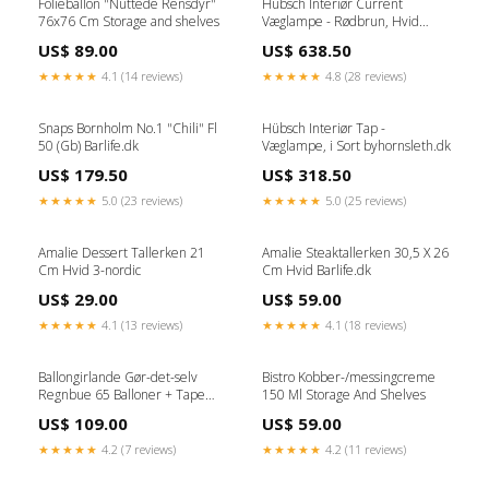
Folieballon "Nuttede Rensdyr"
Hübsch Interiør Current
76x76 Cm Storage and shelves
Væglampe - Rødbrun, Hvid
Storage and shelves
US$ 89.00
US$ 638.50
★★★★★
4.1 (14 reviews)
★★★★★
4.8 (28 reviews)
Snaps Bornholm No.1 "Chili" Fl
Hübsch Interiør Tap -
50 (Gb) Barlife.dk
Væglampe, i Sort byhornsleth.dk
US$ 179.50
US$ 318.50
★★★★★
5.0 (23 reviews)
★★★★★
5.0 (25 reviews)
Amalie Dessert Tallerken 21
Amalie Steaktallerken 30,5 X 26
Cm Hvid 3-nordic
Cm Hvid Barlife.dk
US$ 29.00
US$ 59.00
★★★★★
4.1 (13 reviews)
★★★★★
4.1 (18 reviews)
Ballongirlande Gør-det-selv
Bistro Kobber-/messingcreme
Regnbue 65 Balloner + Tape
150 Ml Storage And Shelves
Havemøbelland.dk
US$ 109.00
US$ 59.00
★★★★★
4.2 (7 reviews)
★★★★★
4.2 (11 reviews)