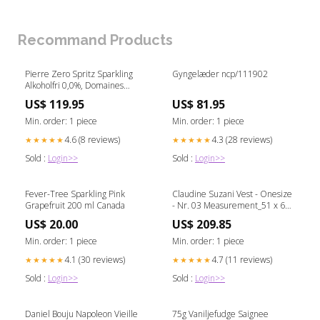
Recommand Products
Pierre Zero Spritz Sparkling
Gyngelæder ncp/111902
Alkoholfri 0,0%, Domaines
Pierre Chavin garnacha
US$ 119.95
US$ 81.95
Min. order: 1 piece
Min. order: 1 piece
4.6 (8 reviews)
4.3 (28 reviews)
★★★★★
★★★★★
Sold :
Login>>
Sold :
Login>>
Fever-Tree Sparkling Pink
Claudine Suzani Vest - Onesize
Grapefruit 200 ml Canada
- Nr. 03 Measurement_51 x 60
cm
US$ 20.00
US$ 209.85
Min. order: 1 piece
Min. order: 1 piece
4.1 (30 reviews)
4.7 (11 reviews)
★★★★★
★★★★★
Sold :
Login>>
Sold :
Login>>
Daniel Bouju Napoleon Vieille
75g Vaniljefudge Saignee