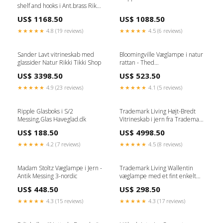
shelf and hooks i Ant.brass Rikki
Tikki Shop
US$ 1168.50
US$ 1088.50
★★★★★
4.8 (19 reviews)
★★★★★
4.5 (6 reviews)
Sander Lavt vitrineskab med
Bloomingville Væglampe i natur
glassider Natur Rikki Tikki Shop
rattan - Thed
Havemøbelland.dk
US$ 3398.50
US$ 523.50
★★★★★
4.9 (23 reviews)
★★★★★
4.1 (5 reviews)
Ripple Glasboks i S/2
Trademark Living Højt-Bredt
Messing,Glas Haveglad.dk
Vitrineskab i jern fra Trademark
Storage And Shelves
US$ 188.50
US$ 4998.50
★★★★★
4.2 (7 reviews)
★★★★★
4.5 (8 reviews)
Madam Stoltz Væglampe i Jern -
Trademark Living Wallentin
Antik Messing 3-nordic
væglampe med et fint enkelt
look og cool finish Storage And
US$ 448.50
US$ 298.50
Shelves
★★★★★
4.3 (15 reviews)
★★★★★
4.3 (17 reviews)