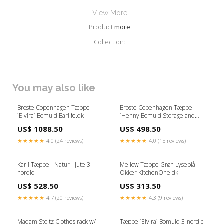
View More
Product
more
Collection:
You may also like
Broste Copenhagen Tæppe
Broste Copenhagen Tæppe
´Elvira´ Bomuld Barlife.dk
´Henny Bomuld Storage and
shelves
US$ 1088.50
US$ 498.50
★★★★★
4.0 (24 reviews)
★★★★★
4.0 (15 reviews)
Karli Tæppe - Natur - Jute 3-
Mellow Tæppe Grøn Lyseblå
nordic
Okker KitchenOne.dk
US$ 528.50
US$ 313.50
★★★★★
4.7 (20 reviews)
★★★★★
4.3 (9 reviews)
Madam Stoltz Clothes rack w/
Tæppe ´Elvira´ Bomuld 3-nordic