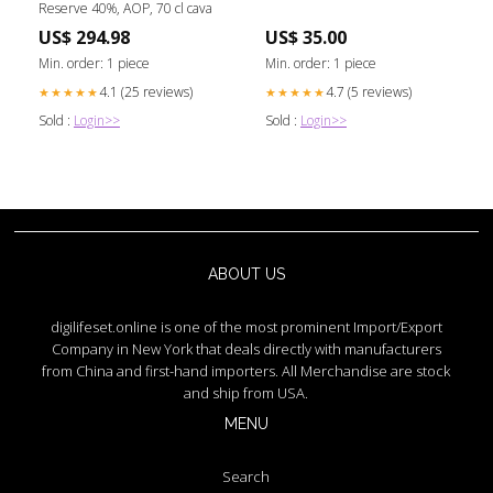
Reserve 40%, AOP, 70 cl cava
US$ 294.98
US$ 35.00
Min. order: 1 piece
Min. order: 1 piece
4.1 (25 reviews)
4.7 (5 reviews)
★★★★★
★★★★★
Sold :
Login>>
Sold :
Login>>
ABOUT US
digilifeset.online is one of the most prominent Import/Export
Company in New York that deals directly with manufacturers
from China and first-hand importers. All Merchandise are stock
and ship from USA.
MENU
Search