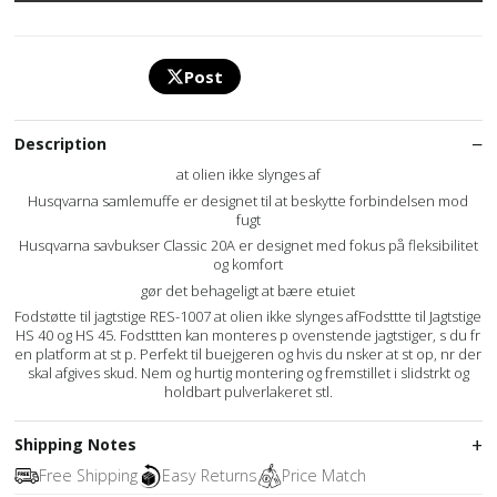
Post
Description
at olien ikke slynges af
Husqvarna samlemuffe er designet til at beskytte forbindelsen mod
fugt
Husqvarna savbukser Classic 20A er designet med fokus på fleksibilitet
og komfort
gør det behageligt at bære etuiet
Fodstøtte til jagtstige RES-1007 at olien ikke slynges afFodsttte til Jagtstige
HS 40 og HS 45. Fodsttten kan monteres p ovenstende jagtstiger, s du fr
en platform at st p. Perfekt til buejgeren og hvis du nsker at st op, nr der
skal afgives skud. Nem og hurtig montering og fremstillet i slidstrkt og
holdbart pulverlakeret stl.
Shipping Notes
Free Shipping
Easy Returns
Price Match