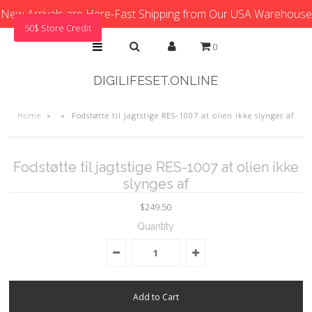
New Arrivals are Here-Fast Shipping from Our USA Warehouse
50$ Store Credit
0
DIGILIFESET.ONLINE
Home
»
»
Fodstøtte til jagtstige RES-1007 at olien ikke slynges af
Fodstøtte til jagtstige RES-1007 at olien ikke
slynges af
$249.50
Quantity