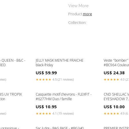
View More
Product
more
Collection:
é QUEEN - B&C -
JELLY MASK MENTHE FRAICHE
Veste "bomber"
RED
black-friday
#BC964 Couleu
US$ 59.99
US$ 24.38
iews)
★★★★★
4.5 (21 reviews)
★★★★★
4.0 (2
IS UV TROPIX
Casquette motif chevrons - FLEXFIT -
CND SHELLAC V
tion
#6277HM Duo / famille
EYESHADOW 7.
WAVE) black-frid
US$ 10.95
US$ 10.00
iews)
★★★★★
4.1 (19 reviews)
★★★★★
4.9 (6 
 organique -
Sac à dos - BAG BASE - #BG340
PREMIER INST