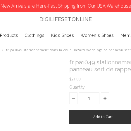
New Arrivals are Here-Fast Shipping from Our USA Warehouse
DIGILIFESET.ONLINE
 Products
Clothings
Kids Shoes
Women's Shoes
Men'
»
fr pa1049 stationnement dans la cour Hazard Warnings ce panneau sert
fr pa1049 stationneme
panneau sert de rappe
$21.80
Quantity