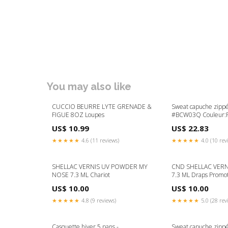
You may also like
CUCCIO BEURRE LYTE GRENADE &
Sweat capuche zipp
FIGUE 8OZ Loupes
#BCW03Q Couleur:
US$ 10.99
US$ 22.83
★★★★★
4.6 (11 reviews)
★★★★★
4.0 (10 rev
SHELLAC VERNIS UV POWDER MY
CND SHELLAC VERN
NOSE 7.3 ML Chariot
7.3 ML Draps Promo
US$ 10.00
US$ 10.00
★★★★★
4.8 (9 reviews)
★★★★★
5.0 (28 rev
Casquette hiver 5 pans -
Sweat capuche zippé