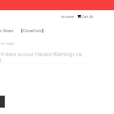
Account
Cart: (
0
)
s Shoes
【CloseOuts】
 de rappel
nt dans la cour Hazard Warnings ce
l