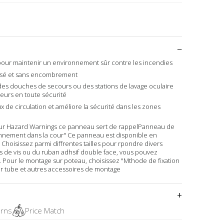
pour maintenir un environnement sûr contre les incendies
nisé et sans encombrement
es douches de secours ou des stations de lavage oculaire
teurs en toute sécurité
ux de circulation et améliore la sécurité dans les zones
our Hazard Warnings ce panneau sert de rappelPanneau de
onnement dans la cour" Ce panneau est disponible en
 Choisissez parmi diffrentes tailles pour rpondre divers
us de vis ou du ruban adhsif double face, vous pouvez
. Pour le montage sur poteau, choisissez "Mthode de fixation
our tube et autres accessoires de montage
urns
Price Match