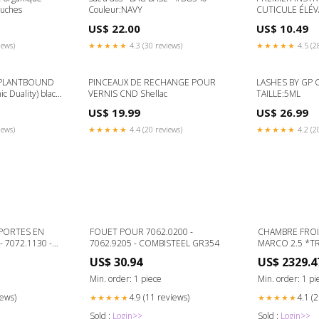
ouches
Couleur:NAVY
CUTICULE ÉLÉV
black-friday
US$ 22.00
US$ 10.49
iews)
★★★★★
4.3 (30 reviews)
★★★★★
4.5 (2
s PLANTBOUND
PINCEAUX DE RECHANGE POUR
LASHES BY GP COLLE BL
 Duality) black-
VERNIS CND Shellac
TAILLE:5ML
US$ 19.99
US$ 26.99
iews)
★★★★★
4.4 (20 reviews)
★★★★★
4.2 (2
 PORTES EN
FOUET POUR 7062.0200 -
CHAMBRE FRO
 7072.1130 -
7062.9205 - COMBISTEEL GR354
MARCO 2.5 *TRANSPORT SUR
DEMANDE* - 74
US$ 30.94
US$ 2329.4
COMBISTEEL C
Min. order: 1 piece
Min. order: 1 pi
iews)
4.9 (11 reviews)
4.1 (
★★★★★
★★★★★
Sold :
Login>>
Sold :
Login>>