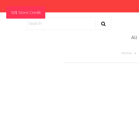
50$ Store Credit
All
Home
»