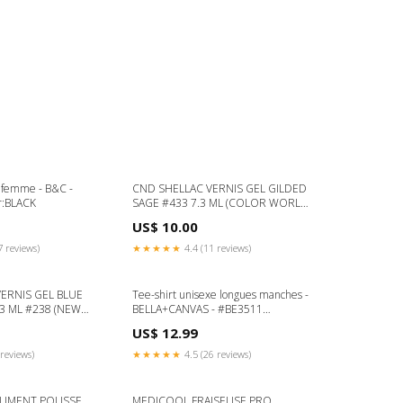
 femme - B&C -
CND SHELLAC VERNIS GEL GILDED
r:BLACK
SAGE #433 7.3 ML (COLOR WORLD)
CND Shellac
US$ 10.00
7 reviews)
★★★★★
4.4 (11 reviews)
ERNIS GEL BLUE
Tee-shirt unisexe longues manches -
3 ML #238 (NEW
BELLA+CANVAS - #BE3511
ay
Couleur:NATURAL
US$ 12.99
reviews)
★★★★★
4.5 (26 reviews)
RUMENT POUSSE
MEDICOOL FRAISEUSE PRO