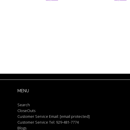
MENU
Search
CloseOuts
Customer Service Email:
[email protected]
Customer Service Tel: 929-481-7774
Blogs