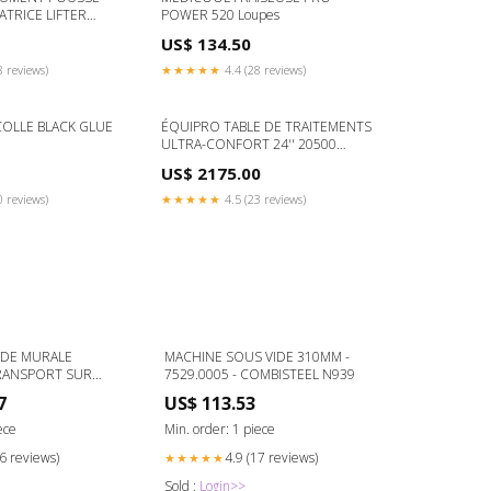
ATRICE LIFTER
POWER 520 Loupes
US$ 134.50
8 reviews)
★★★★★
4.4 (28 reviews)
ACK GLUE
ÉQUIPRO TABLE DE TRAITEMENTS
ULTRA-CONFORT 24'' 20500
Couleur:NOIRE
US$ 2175.00
0 reviews)
★★★★★
4.5 (23 reviews)
IDE MURALE
MACHINE SOUS VIDE 310MM -
7529.0005 - COMBISTEEL N939
55.3110 -
7
US$ 113.53
U929
ece
Min. order: 1 piece
26 reviews)
4.9 (17 reviews)
★★★★★
Sold :
Login>>