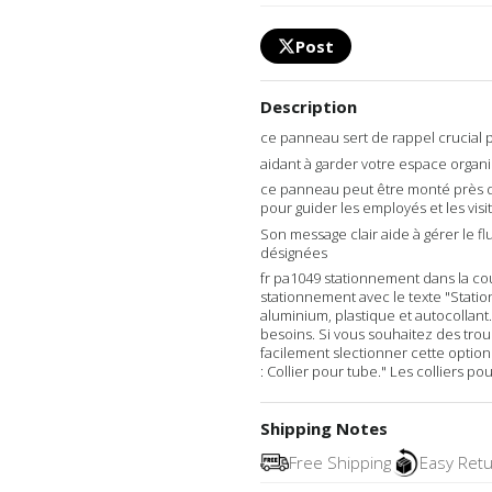
Post
Description
ce panneau sert de rappel crucial 
aidant à garder votre espace orga
ce panneau peut être monté près d
pour guider les employés et les visi
Son message clair aide à gérer le fl
désignées
fr pa1049 stationnement dans la c
stationnement avec le texte "Stati
aluminium, plastique et autocollant.
besoins. Si vous souhaitez des tro
facilement slectionner cette option
: Collier pour tube." Les colliers p
Shipping Notes
Free Shipping
Easy Ret