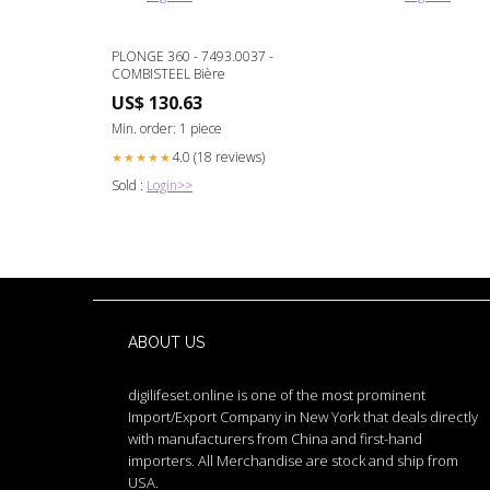
PLONGE 360 - 7493.0037 -
COMBISTEEL Bière
US$ 130.63
Min. order: 1 piece
4.0 (18 reviews)
★★★★★
Sold :
Login>>
ABOUT US
digilifeset.online is one of the most prominent
Import/Export Company in New York that deals directly
with manufacturers from China and first-hand
importers. All Merchandise are stock and ship from
USA.