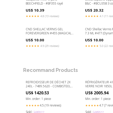
BEECHFIELD - #BF355 rayé
B&C - #BCU35B 3 c
US$ 10.39
US$ 20.32
★★★★★
4.8 (13 reviews)
★★★★★
4.1 (11 rev
CND SHELLAC VERNIS GEL
CND Shellac Verni
FOREVERGREEN #455 (MAGICAL
7.3 ML #477 (Dynamic
BOTANY) Pre Empt
friday
US$ 10.00
US$ 10.00
★★★★★
4.9 (29 reviews)
★★★★★
5.0 (22 rev
Recommand Products
REFROIDISSEUR DE DÉCHET 2X
RÉFRIGÉRATEUR 4
240L - 7489.5620 - COMBISTEEL
VERRE NOIR 1850L -
PLA et papier
COMBISTEEL Zeroll
US$ 1420.53
US$ 2005.94
Min. order: 1 piece
Min. order: 1 piece
4.5 (19 reviews)
4.7 (7 rev
★★★★★
★★★★★
Sold :
Login>>
Sold :
Login>>