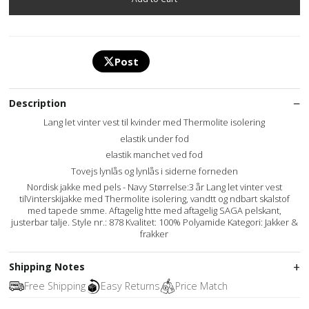
Post
Description
Lang let vinter vest til kvinder med Thermolite isolering
elastik under fod
elastik manchet ved fod
Tovejs lynlås og lynlås i siderne forneden
Nordisk jakke med pels - Navy Størrelse:3 år Lang let vinter vest
tilVinterskijakke med Thermolite isolering, vandtt og ndbart skalstof
med tapede smme. Aftagelig htte med aftagelig SAGA pelskant,
justerbar talje. Style nr.: 878 Kvalitet: 100% Polyamide Kategori: Jakker &
frakker
Shipping Notes
Free Shipping
Easy Returns
Price Match