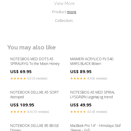
View More
Product
more
Collection:
You may also like
NOTESBOG MED DOTS A5
MAIMERI ACRYLICO FV.540
SPIRALRYG To the Moon Honey
MARS BLACK Bilxen
US$ 69.95
US$ 89.95
★★★★★
5.0 (5 reviews)
★★★★★
4.4 (6 reviews)
NOTEBOOK DELUXE A5 SORT
NOTESBOG A5 MED SPIRAL
Astropod
LYSGRØN Legetøj og trend
US$ 109.95
US$ 49.95
★★★★★
4.4 (13 reviews)
★★★★★
4.0 (8 reviews)
NOTEBOOK DELUXE B5 BEIGE
MacBook Pro 14" - Himalaya Stof
Disney
Sleeve - Grå