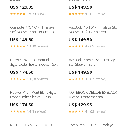
universaletuisleeve
US$ 129.95
US$ 149.50
★★★★★
4.5 (6 reviews)
★★★★★
4.1 (10 reviews)
Computer/PC 16" - Himalaya
MacBook Pro 16" - Himalaya Stof
Stof Sleeve - Sort 16Computer
Sleeve - Grå 12Prolæder
US$ 149.50
US$ 149.50
★★★★★
4.3 (18 reviews)
★★★★★
4.9 (28 reviews)
Huawei P40 Pro - Mont Blanc
MacBook Pro/Air 15" - Himalaya
Ægte Læder Bælte Sleeve - Sort
Stof Sleeve - Sort
6/6sHåndværker
P20protilbehør
US$ 174.50
US$ 149.50
★★★★★
4.4 (20 reviews)
★★★★★
4.1 (14 reviews)
Huawei P40 - Mont Blanc Ægte
NOTEBOOK DELUXE B5 BLACK
Læder Bælte Sleeve - Brun
Michael Bergenstjerna
15Mac
US$ 174.50
US$ 129.95
★★★★★
4.4 (8 reviews)
★★★★★
4.4 (29 reviews)
NOTESBOG A5 SORT MED
Computer/PC 15" - Himalaya