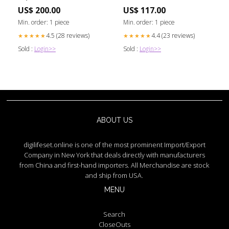
US$ 200.00
US$ 117.00
Min. order: 1 piece
Min. order: 1 piece
4.5 (28 reviews)
4.4 (23 reviews)
★★★★★
★★★★★
Sold :
Login>>
Sold :
Login>>
ABOUT US
digilifeset.online is one of the most prominent Import/Export
Company in New York that deals directly with manufacturers
from China and first-hand importers. All Merchandise are stock
and ship from USA.
MENU
Search
CloseOuts