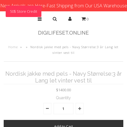
New Arrivals are Here-Fast Shipping from Our USA Warehouse
50$ Store Credit
0
DIGILIFESET.ONLINE
Home
»
»
Nordisk jakke med pels - Navy Størrelse:3 år Lang let
vinter vest til
Nordisk jakke med pels - Navy Størrelse:3 år
Lang let vinter vest til
$1400.00
Quantity