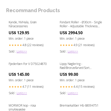
Recommand Products
Kande, NVHala, Grøn
Fondant Roller - Ø30cm - Single
håraccessories
Roller - Adjustable Thickness
Potato Peeling/Chip Machines &
US$ 129.95
US$ 2994.50
(Vegetable) Cutters
Min. order: 1 piece
Min. order: 1 piece
4.8 (22 reviews)
4.9 (21 reviews)
★★★★★
★★★★★
Sold :
Login>>
Sold :
Login>>
Fjederben For V D75024870
Lippy Nøglering -
Rød/Bronzefarvet/Sort
accesories
US$ 145.00
US$ 99.00
Min. order: 1 piece
Min. order: 1 piece
4.7 (11 reviews)
4.4 (15 reviews)
★★★★★
★★★★★
Sold :
Login>>
Sold :
Login>>
MORMOR kop - rosa
Bremsekaliber Hb 68094751
smykkeæske