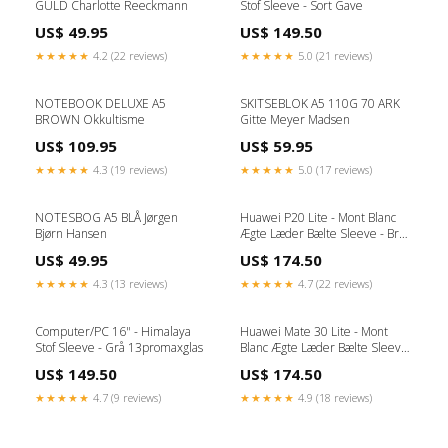
GULD Charlotte Reeckmann
Stof Sleeve - Sort Gave
US$ 49.95
US$ 149.50
★★★★★
4.2 (22 reviews)
★★★★★
5.0 (21 reviews)
NOTEBOOK DELUXE A5
SKITSEBLOK A5 110G 70 ARK
BROWN Okkultisme
Gitte Meyer Madsen
US$ 109.95
US$ 59.95
★★★★★
4.3 (19 reviews)
★★★★★
5.0 (17 reviews)
NOTESBOG A5 BLÅ Jørgen
Huawei P20 Lite - Mont Blanc
Bjørn Hansen
Ægte Læder Bælte Sleeve - Brun
OnePlus7
US$ 49.95
US$ 174.50
★★★★★
4.3 (13 reviews)
★★★★★
4.7 (22 reviews)
Computer/PC 16" - Himalaya
Huawei Mate 30 Lite - Mont
Stof Sleeve - Grå 13promaxglas
Blanc Ægte Læder Bælte Sleeve
- Brun WatchTilbehør
US$ 149.50
US$ 174.50
★★★★★
4.7 (9 reviews)
★★★★★
4.9 (18 reviews)